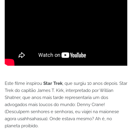
Este filme inspirou
Star Trek
, que surgiu 10 anos depois. Star
Trek do capitão James T. Kirk, interpretado por Willian
Shatner, que anos mais tarde representaria um dos
advogados mais loucos do mundo: Denny Crane!
(Desculpem senhores e senhoras, eu viajei na maionese
agora usahhsahasua). Onde estava mesmo? Ah é, no
planeta proibido.