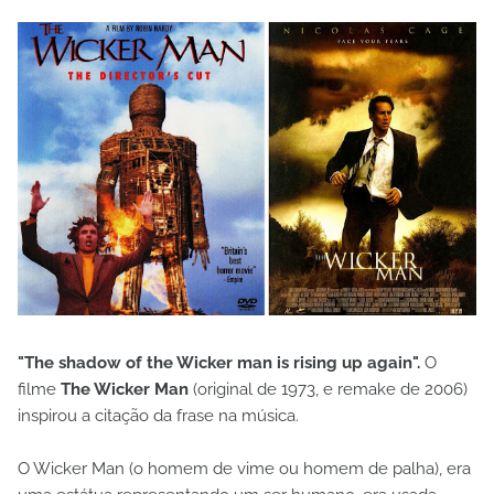
"The shadow of the Wicker man is rising up again".
O
filme
The Wicker Man
(original de 1973, e remake de 2006)
inspirou a citação da frase na música.
O Wicker Man (o homem de vime ou homem de palha), era