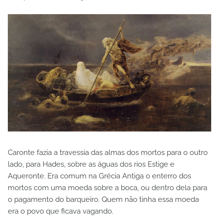
Caronte fazia a travessia das almas dos mortos para o outro
lado, para Hades, sobre as águas dos rios Estige e
Aqueronte. Era comum na Grécia Antiga o enterro dos
mortos com uma moeda sobre a boca, ou dentro dela para
o pagamento do barqueiro. Quem não tinha essa moeda
era o povo que ficava vagando.