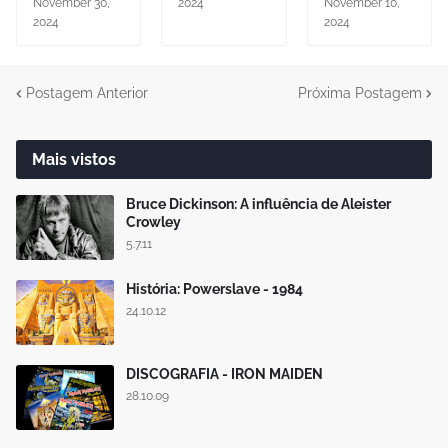
November 30,
2024
November 10,
2024
2024
Postagem Anterior
Próxima Postagem
Mais vistos
Bruce Dickinson: A influência de Aleister
Crowley
5.7.11
História: Powerslave - 1984
24.10.12
DISCOGRAFIA - IRON MAIDEN
28.10.09