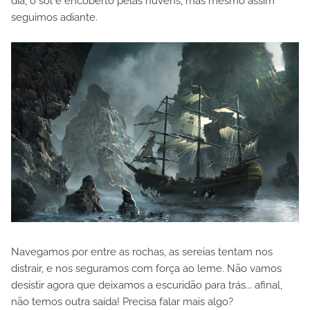
dia, o sol é encoberto pelas nuvens, mas mesmo assim
seguimos adiante.
Navegamos por entre as rochas, as sereias tentam nos
distrair, e nos seguramos com força ao leme. Não vamos
desistir agora que deixamos a escuridão para trás... afinal,
não temos outra saída! Precisa falar mais algo?