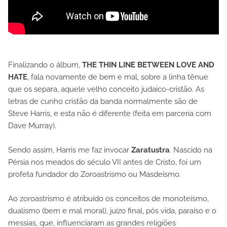
Finalizando o álbum,
THE THIN LINE BETWEEN LOVE AND
HATE
, fala novamente de bem e mal, sobre a linha tênue
que os separa, aquele velho conceito judaico-cristão. As
letras de cunho cristão da banda normalmente são de
Steve Harris, e esta não é diferente (feita em parceria com
Dave Murray).
Sendo assim, Harris me faz invocar
Zaratustra
. Nascido na
Pérsia nos meados do século VII antes de Cristo, foi um
profeta fundador do Zoroastrismo ou Masdeísmo.
Ao zoroastrismo é atribuído os conceitos de monoteísmo,
dualismo (bem e mal moral), juízo final, pós vida, paraíso e o
messias, que, influenciaram as grandes religiões