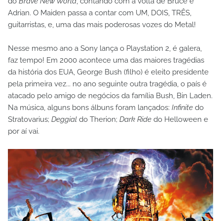
do
Brave New World
, contando com a volta de Bruce e
Adrian. O Maiden passa a contar com UM, DOIS, TRÊS,
guitarristas, e, uma das mais poderosas vozes do Metal!
Nesse mesmo ano a Sony lança o Playstation 2, é galera,
faz tempo! Em 2000 acontece uma das maiores tragédias
da história dos EUA, George Bush (filho) é eleito presidente
pela primeira vez... no ano seguinte outra tragédia, o país é
atacado pelo amigo de negócios da família Bush, Bin Laden.
Na música, alguns bons álbuns foram lançados:
Infinite
do
Stratovarius;
Deggial
do Therion;
Dark Ride
do Helloween e
por aí vai.