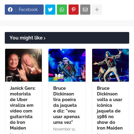
Facebook
You might like
Janick Gers:
Bruce
Bruce
motorista
Dickinson
Dickinson
de Uber
tira poeira
volta a usar
viraliza em
da jaqueta
icônica
vídeo com
e diz: "vou
jaqueta de
guitarrista
usar apenas
1986 no
do Iron
uma vez"
show do
Maiden
Iron Maiden
November 12,