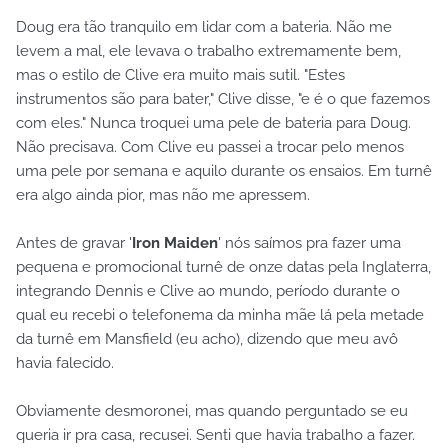
Doug era tão tranquilo em lidar com a bateria. Não me
levem a mal, ele levava o trabalho extremamente bem,
mas o estilo de Clive era muito mais sutil. "Estes
instrumentos são para bater," Clive disse, "e é o que fazemos
com eles." Nunca troquei uma pele de bateria para Doug.
Não precisava. Com Clive eu passei a trocar pelo menos
uma pele por semana e aquilo durante os ensaios. Em turnê
era algo ainda pior, mas não me apressem.
Antes de gravar '
Iron Maiden
' nós saímos pra fazer uma
pequena e promocional turnê de onze datas pela Inglaterra,
integrando Dennis e Clive ao mundo, período durante o
qual eu recebi o telefonema da minha mãe lá pela metade
da turnê em Mansfield (eu acho), dizendo que meu avô
havia falecido.
Obviamente desmoronei, mas quando perguntado se eu
queria ir pra casa, recusei. Senti que havia trabalho a fazer.