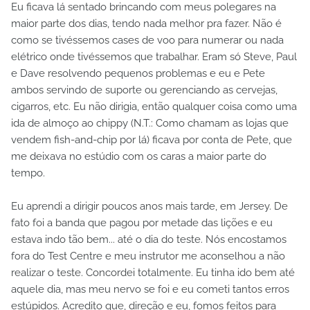
Eu ficava lá sentado brincando com meus polegares na
maior parte dos dias, tendo nada melhor pra fazer. Não é
como se tivéssemos cases de voo para numerar ou nada
elétrico onde tivéssemos que trabalhar. Eram só Steve, Paul
e Dave resolvendo pequenos problemas e eu e Pete
ambos servindo de suporte ou gerenciando as cervejas,
cigarros, etc. Eu não dirigia, então qualquer coisa como uma
ida de almoço ao chippy (N.T.: Como chamam as lojas que
vendem fish-and-chip por lá) ficava por conta de Pete, que
me deixava no estúdio com os caras a maior parte do
tempo.
Eu aprendi a dirigir poucos anos mais tarde, em Jersey. De
fato foi a banda que pagou por metade das lições e eu
estava indo tão bem... até o dia do teste. Nós encostamos
fora do Test Centre e meu instrutor me aconselhou a não
realizar o teste. Concordei totalmente. Eu tinha ido bem até
aquele dia, mas meu nervo se foi e eu cometi tantos erros
estúpidos. Acredito que, direção e eu, fomos feitos para