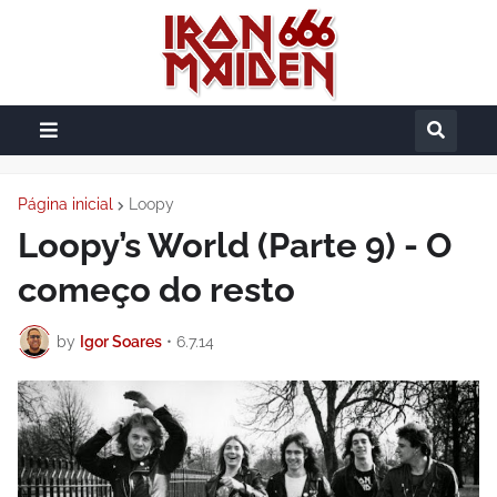
Página inicial
Loopy
Loopy’s World (Parte 9) - O
começo do resto
by
Igor Soares
•
6.7.14