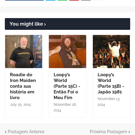
You might like
Roadie do
Loopy’s
Loopy’s
Iron Maiden
World
World
conta sua
(Parte 15C) -
(Parte 15B) -
história em
Então Foi o
Japão 1981
livro
Meu Fim
November 13,
July 25, 2015
November 26,
2014
2014
Postagem Anterior
Próxima Postagem