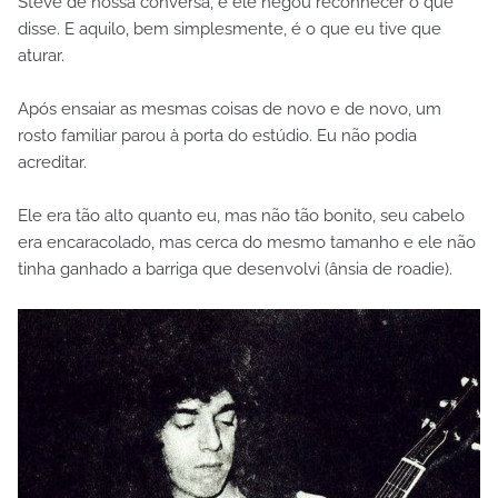
Steve de nossa conversa, e ele negou reconhecer o que
disse. E aquilo, bem simplesmente, é o que eu tive que
aturar.
Após ensaiar as mesmas coisas de novo e de novo, um
rosto familiar parou à porta do estúdio. Eu não podia
acreditar.
Ele era tão alto quanto eu, mas não tão bonito, seu cabelo
era encaracolado, mas cerca do mesmo tamanho e ele não
tinha ganhado a barriga que desenvolvi (ânsia de roadie).