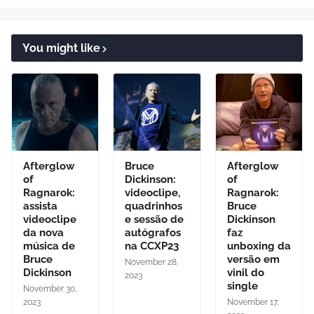
You might like
Afterglow
Bruce
Afterglow
of
Dickinson:
of
Ragnarok:
videoclipe,
Ragnarok:
assista
quadrinhos
Bruce
videoclipe
e sessão de
Dickinson
da nova
autógrafos
faz
música de
na CCXP23
unboxing da
Bruce
versão em
November 28,
Dickinson
vinil do
2023
single
November 30,
2023
November 17,