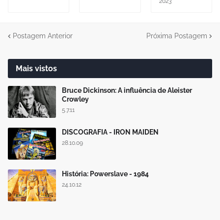
2023
Postagem Anterior
Próxima Postagem
Mais vistos
Bruce Dickinson: A influência de Aleister
Crowley
5.7.11
DISCOGRAFIA - IRON MAIDEN
28.10.09
História: Powerslave - 1984
24.10.12