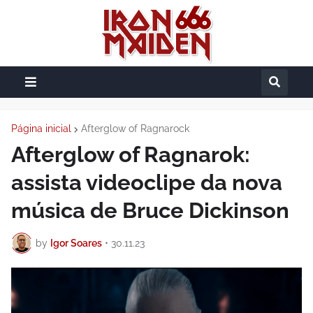
Página inicial
Afterglow of Ragnarock
Afterglow of Ragnarok:
assista videoclipe da nova
música de Bruce Dickinson
by
Igor Soares
•
30.11.23