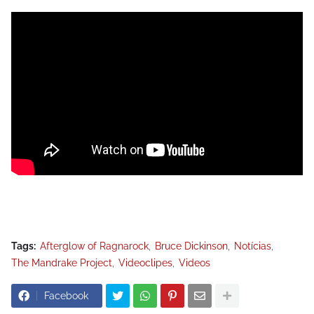
Tags:
Afterglow of Ragnarock
Bruce Dickinson
Notícias
The Mandrake Project
Videoclipes
Videos
Facebook