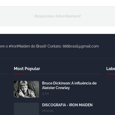
Responsive Advertisement
bre o #IronMaiden do Brasil! Contato: 666brasil@gmail.com
Most Popular
Labe
Bruce Dickinson: A influência de
Aleister Crowley
5.7.11
DISCOGRAFIA - IRON MAIDEN
28.10.09