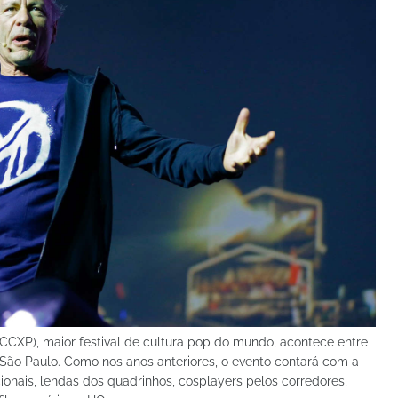
(CCXP), maior festival de cultura pop do mundo, acontece entre
São Paulo. Como nos anos anteriores, o evento contará com a
ionais, lendas dos quadrinhos, cosplayers pelos corredores,