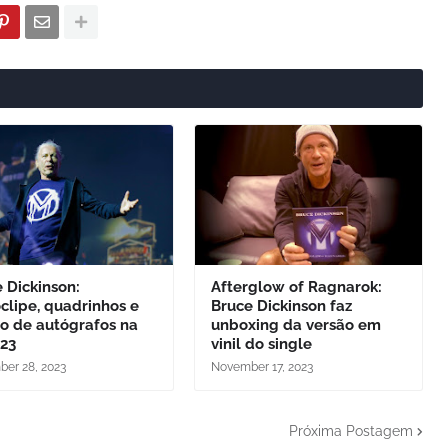
 Dickinson:
Afterglow of Ragnarok:
clipe, quadrinhos e
Bruce Dickinson faz
o de autógrafos na
unboxing da versão em
23
vinil do single
er 28, 2023
November 17, 2023
Próxima Postagem