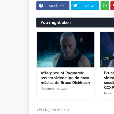
Facebook
Twitter
You might like
Afterglow of Ragnarok:
Bruce
assista videoclipe da nova
video
música de Bruce Dickinson
sessã
CCXP
November 30, 2023
Novemb
Postagem Anterior