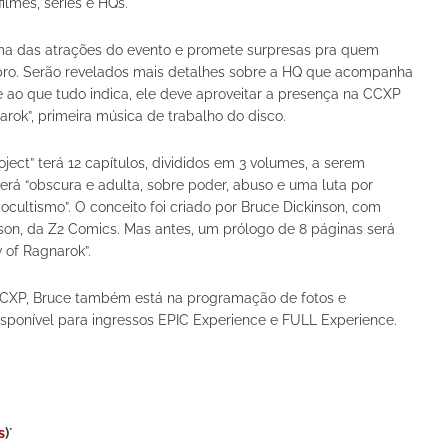
ilmes, séries e HQs.
 uma das atrações do evento e promete surpresas pra quem
mbro. Serão revelados mais detalhes sobre a HQ que acompanha
e ao que tudo indica, ele deve aproveitar a presença na CCXP
arok”, primeira música de trabalho do disco.
ject” terá 12 capítulos, divididos em 3 volumes, a serem
erá “obscura e adulta, sobre poder, abuso e uma luta por
ocultismo”. O conceito foi criado por Bruce Dickinson, com
nson, da Z2 Comics. Mas antes, um prólogo de 8 páginas será
w of Ragnarok”.
CXP, Bruce também está na programação de fotos e
sponível para ingressos EPIC Experience e FULL Experience.
s
)´