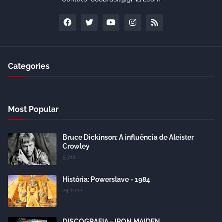
Categories
Most Popular
Bruce Dickinson: A influência de Aleister
Crowley
5.7.11
História: Powerslave - 1984
24.10.12
DISCOGRAFIA - IRON MAIDEN