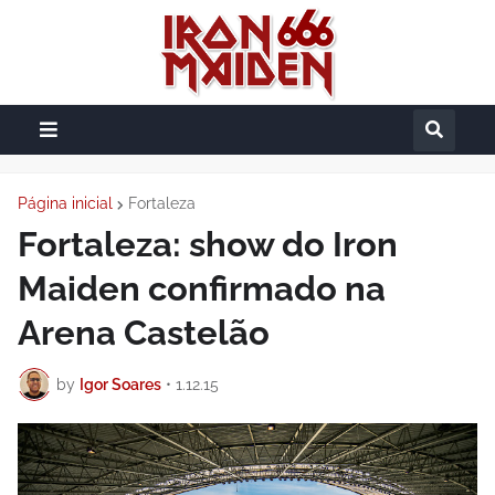
Página inicial
Fortaleza
Fortaleza: show do Iron
Maiden confirmado na
Arena Castelão
by
Igor Soares
•
1.12.15