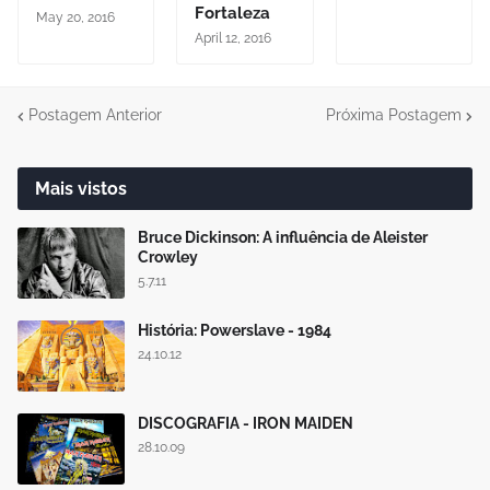
Fortaleza
May 20, 2016
April 12, 2016
Postagem Anterior
Próxima Postagem
Mais vistos
Bruce Dickinson: A influência de Aleister
Crowley
5.7.11
História: Powerslave - 1984
24.10.12
DISCOGRAFIA - IRON MAIDEN
28.10.09