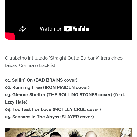
O trabalho intitulado "Straight Outta Burbank" trará cinco
faixas. Confira o tracklist!
01. Sailin' On (BAD BRAINS cover)
02. Running Free (IRON MAIDEN cover)
03. Gimme Shelter (THE ROLLING STONES cover) (feat.
Lzzy Hale)
04. Too Fast For Love (MÖTLEY CRÜE cover)
05. Seasons In The Abyss (SLAYER cover)