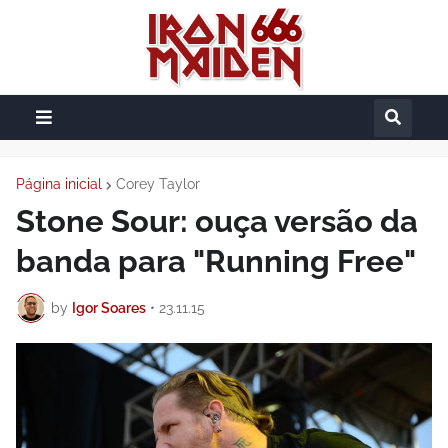
Página inicial
Corey Taylor
Stone Sour: ouça versão da
banda para "Running Free"
by
Igor Soares
•
23.11.15