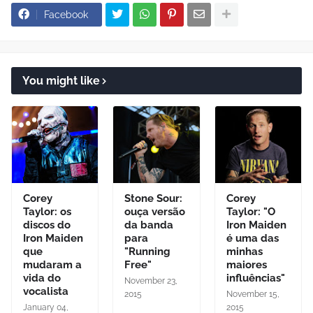
Facebook
You might like
Corey
Stone Sour:
Corey
Taylor: os
ouça versão
Taylor: "O
discos do
da banda
Iron Maiden
Iron Maiden
para
é uma das
que
"Running
minhas
mudaram a
Free"
maiores
vida do
influências"
November 23,
vocalista
2015
November 15,
January 04,
2015