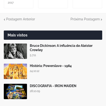
2017
Postagem Anterior
Próxima Postagem
Mais vistos
Bruce Dickinson: A influência de Aleister
Crowley
5.7.11
História: Powerslave - 1984
24.10.12
DISCOGRAFIA - IRON MAIDEN
28.10.09