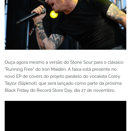
Ouça agora mesmo a versão do Stone Sour para o clássico
"Running Free" do Iron Maiden. A faixa está presente no
novo EP de covers do projeto paralelo do vocalista Corey
Taylor (Slipknot), que será lançado como parte da próxima
Black Friday do Record Store Day, dia 27 de novembro.