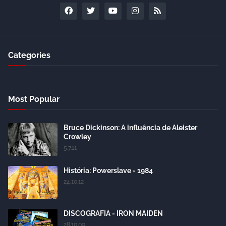
Categories
Most Popular
Bruce Dickinson: A influência de Aleister
Crowley
5.7.11
História: Powerslave - 1984
24.10.12
DISCOGRAFIA - IRON MAIDEN
28.10.09