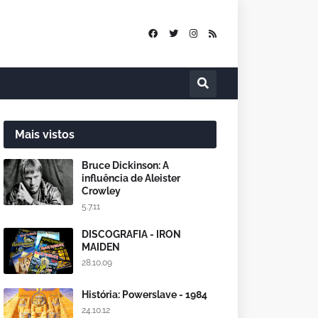
Mais vistos
Bruce Dickinson: A
influência de Aleister
Crowley
5.7.11
DISCOGRAFIA - IRON
MAIDEN
28.10.09
História: Powerslave - 1984
24.10.12