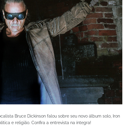
vocalista Bruce Dickinson falou sobre seu novo álbum solo, Iron
ca e religião. Confira a entrevista na íntegra!