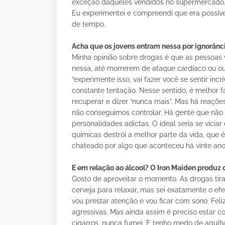
exceção daqueles vendidos no supermercado. 
Eu experimentei e compreendi que era possíve
de tempo.
Acha que os jovens entram nessa por ignorânc
Minha opinião sobre drogas é que as pessoas 
nessa, até morrerem de ataque cardíaco ou ou
“experimente isso, vai fazer você se sentir in
constante tentação. Nesse sentido, é melhor 
recuperar e dizer “nunca mais”. Mas há reaçõ
não conseguimos controlar. Há gente que não
personalidades adictas. O ideal seria se vicia
químicas destrói a melhor parte da vida, que 
chateado por algo que aconteceu há vinte ano
E em relação ao álcool? O Iron Maiden produz 
Gosto de aproveitar o momento. As drogas tir
cerveja para relaxar, mas sei exatamente o efe
vou prestar atenção e vou ficar com sono. Fe
agressivas. Mas ainda assim é preciso estar
cigarros, nunca fumei. E tenho medo de agulh