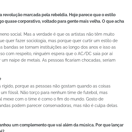
a revolução marcada pela rebeldia. Hoje parece que o estilo
go quase corporativo, voltado para gente mais velha. O que acha
eno social. Mas a verdade é que os artistas não têm muito
ue quer fazer sociologia, mas porque quer curtir um estilo de
as bandas se tornam instituições ao longo dos anos e isso as
sso com respeito, ninguém espera que o AC/DC saia por aí
 um naipe de metais. As pessoas ficariam chocadas, seriam
?
s rígido, porque as pessoas não gostam quando as coisas
um fóssil. Não torço para nenhum time de futebol, mas
cal mexe com o time é como o fim do mundo. Gosto de
andas podem parecer conservadoras, mas não é culpa delas.
ganhou um complemento que vai além da música. Por que lançar
el?