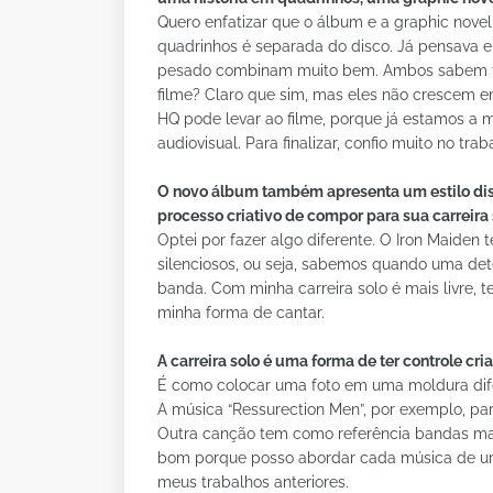
Quero enfatizar que o álbum e a graphic nove
quadrinhos é separada do disco. Já pensava e
pesado combinam muito bem. Ambos sabem fazer
filme? Claro que sim, mas eles não crescem em
HQ pode levar ao filme, porque já estamos a
audiovisual. Para finalizar, confio muito no tr
O novo álbum também apresenta um estilo dist
processo criativo de compor para sua carreira 
Optei por fazer algo diferente. O Iron Maiden
silenciosos, ou seja, sabemos quando uma de
banda. Com minha carreira solo é mais livre, t
minha forma de cantar.
A carreira solo é uma forma de ter controle cri
É como colocar uma foto em uma moldura dife
A música “Ressurection Men”, por exemplo, par
Outra canção tem como referência bandas mai
bom porque posso abordar cada música de uma
meus trabalhos anteriores.