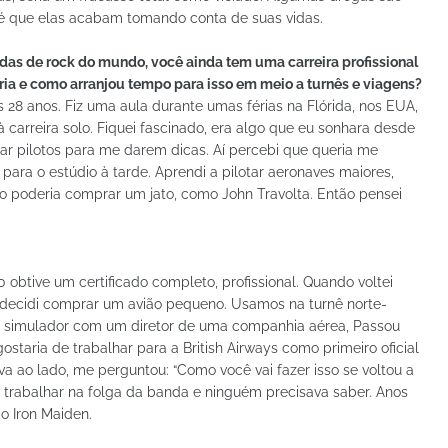
 é que elas acabam tomando conta de suas vidas.
das de rock do mundo, você ainda tem uma carreira profissional
ria e como arranjou tempo para isso em meio a turnês e viagens?
 28 anos. Fiz uma aula durante umas férias na Flórida, nos EUA,
 carreira solo. Fiquei fascinado, era algo que eu sonhara desde
atar pilotos para me darem dicas. Aí percebi que queria me
para o estúdio à tarde. Aprendi a pilotar aeronaves maiores,
ão poderia comprar um jato, como John Travolta. Então pensei
0 obtive um certificado completo, profissional. Quando voltei
 decidi comprar um avião pequeno. Usamos na turnê norte-
o simulador com um diretor de uma companhia aérea, Passou
staria de trabalhar para a British Airways como primeiro oficial
va ao lado, me perguntou: “Como você vai fazer isso se voltou a
ia trabalhar na folga da banda e ninguém precisava saber. Anos
o Iron Maiden.