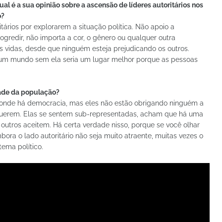
Qual é a sua opinião sobre a ascensão de líderes autoritários nos
o?
itários por explorarem a situação política. Não apoio a
rogredir, não importa a cor, o gênero ou qualquer outra
s vidas, desde que ninguém esteja prejudicando os outros.
 um mundo sem ela seria um lugar melhor porque as pessoas
ade da população?
re onde há democracia, mas eles não estão obrigando ninguém a
 querem. Elas se sentem sub-representadas, acham que há uma
 outros aceitem. Há certa verdade nisso, porque se você olhar
bora o lado autoritário não seja muito atraente, muitas vezes o
ema político.