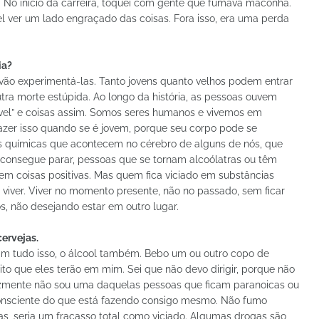
No início da carreira, toquei com gente que fumava maconha.
l ver um lado engraçado das coisas. Fora isso, era uma perda
ia?
vão experimentá-las. Tanto jovens quanto velhos podem entrar
tra morte estúpida. Ao longo da história, as pessoas ouvem
crível” e coisas assim. Somos seres humanos e vivemos em
fazer isso quando se é jovem, porque seu corpo pode se
es químicas que acontecem no cérebro de alguns de nós, que
 consegue parar, pessoas que se tornam alcoólatras ou têm
r em coisas positivas. Mas quem fica viciado em substâncias
é viver. Viver no momento presente, não no passado, sem ficar
s, não desejando estar em outro lugar.
cervejas.
am tudo isso, o álcool também. Bebo um ou outro copo de
ito que eles terão em mim. Sei que não devo dirigir, porque não
lizmente não sou uma daquelas pessoas que ficam paranoicas ou
 consciente do que está fazendo consigo mesmo. Não fumo
as, seria um fracasso total como viciado. Algumas drogas são