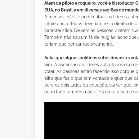
Além de piloto e roqueiro, você é historiador. 
EUA, no Brasil e em diversas regiões do mund
A meu ver, não se pode culpar os líderes autor
intolerância. Todos deveriam ter o direito de p
característica. Deixem as pessoas viverem sua
Também não sou um fã da religião, acho que
teriam que pensar racionalmente.
Acha que alguns políticos subestimam a vont
Sim. A ascensão de líderes autoritários ocor
votar. As pessoas estão fazendo isso porque
elite que faz o que tem vontade e quer que os
para os dois lados da equação, vai ver que, em
outro lado também não é. Há uma falha no sist