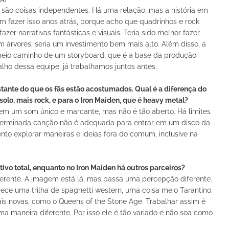
l são coisas independentes. Há uma relação, mas a história em
m fazer isso anos atrás, porque acho que quadrinhos e rock
 narrativas fantásticas e visuais. Teria sido melhor fazer
 árvores, seria um investimento bem mais alto. Além disso, a
 meio caminho de um storyboard, que é a base da produção
abalho dessa equipe, já trabalhamos juntos antes.
ante do que os fãs estão acostumados. Qual é a diferença do
solo, mais rock, e para o Iron Maiden, que é heavy metal?
 tem um som único e marcante, mas não é tão aberto. Há limites
terminada canção não é adequada para entrar em um disco da
ento explorar maneiras e ideias fora do comum, inclusive na
ativo total, enquanto no Iron Maiden há outros parceiros?
rente. A imagem está lá, mas passa uma percepção diferente.
ece uma trilha de spaghetti western, uma coisa meio Tarantino.
s novas, como o Queens of the Stone Age. Trabalhar assim é
 maneira diferente. Por isso ele é tão variado e não soa como