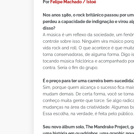
Por
Felipe Machado / Istoé
Nos anos 1980, o rock britânico passou por um
perdeu a capacidade de indignação e virou al
disso?
A música é um reflexo da sociedade, um fenôm
controle sobre isso. Ninguém vira músico porq
vida rock and roll. O que acontece é que muit
torna conservadoras, de alguma forma. Digo i
tocando música folclórica e acompanhado por
contra. Seria o fim do grupo.
É o preço para ter uma carreira bem-sucedida
Sim, porque quem alcança o sucesso fica mai
mudam demais. De certa forma, você se torna 
conheço muita gente que torce. Se algo radi
mudanças na área da criatividade. Algumas b
Essa escolha, na verdade, é feita pelo público.
Seu novo álbum solo, The Mandrake Project, 
uma história em quadrinhos, uma graphic nov