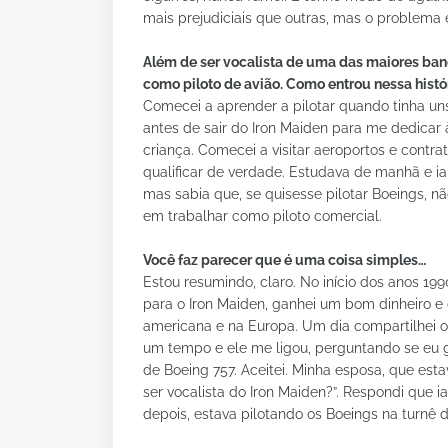
mais prejudiciais que outras, mas o problema
Além de ser vocalista de uma das maiores ban
como piloto de avião. Como entrou nessa histó
Comecei a aprender a pilotar quando tinha uns
antes de sair do Iron Maiden para me dedicar à
criança. Comecei a visitar aeroportos e contr
qualificar de verdade. Estudava de manhã e ia 
mas sabia que, se quisesse pilotar Boeings, n
em trabalhar como piloto comercial.
Você faz parecer que é uma coisa simples…
Estou resumindo, claro. No início dos anos 199
para o Iron Maiden, ganhei um bom dinheiro e
americana e na Europa. Um dia compartilhei 
um tempo e ele me ligou, perguntando se eu go
de Boeing 757. Aceitei. Minha esposa, que esta
ser vocalista do Iron Maiden?”. Respondi que 
depois, estava pilotando os Boeings na turnê d