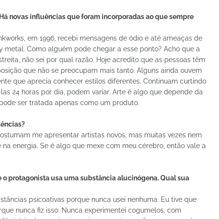
Há novas influências que foram incorporadas ao que sempre
nkworks, em 1996, recebi mensagens de ódio e até ameaças de
vy metal. Como alguém pode chegar a esse ponto? Acho que a
eita, não sei por qual razão. Hoje acredito que as pessoas têm
posição que não se preocupam mais tanto. Alguns ainda ouvem
nte que aprecia conhecer estilos diferentes. Continuam curtindo
las 24 horas por dia, podem variar. Arte é algo que depende da
o pode ser tratada apenas como um produto.
dências?
costumam me apresentar artistas novos, mas muitas vezes nem
 na energia. Se é algo que mexe com meu cérebro, então vale a
 o protagonista usa uma substância alucinógena. Qual sua
bstâncias psicoativas porque nunca usei nenhuma. Eu tive que
rque nunca fiz isso. Nunca experimentei cogumelos, com