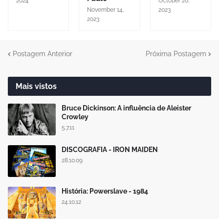
2024
October 20,
November 14,
2023
2023
Postagem Anterior
Próxima Postagem
Mais vistos
Bruce Dickinson: A influência de Aleister
Crowley
5.7.11
DISCOGRAFIA - IRON MAIDEN
28.10.09
História: Powerslave - 1984
24.10.12