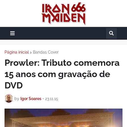
Página inicial
Bandas Cover
Prowler: Tributo comemora
15 anos com gravação de
DVD
by
Igor Soares
•
23.11.15