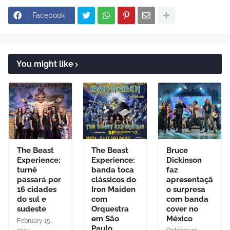
Facebook
You might like
The Beast
The Beast
Bruce
Experience:
Experience:
Dickinson
turnê
banda toca
faz
passará por
clássicos do
apresentaçã
16 cidades
Iron Maiden
o surpresa
do sul e
com
com banda
sudeste
Orquestra
cover no
em São
México
February 15,
Paulo