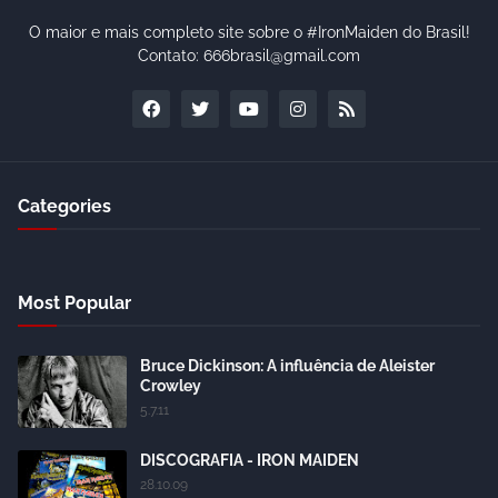
O maior e mais completo site sobre o #IronMaiden do Brasil!
Contato: 666brasil@gmail.com
Categories
Most Popular
Bruce Dickinson: A influência de Aleister
Crowley
5.7.11
DISCOGRAFIA - IRON MAIDEN
28.10.09