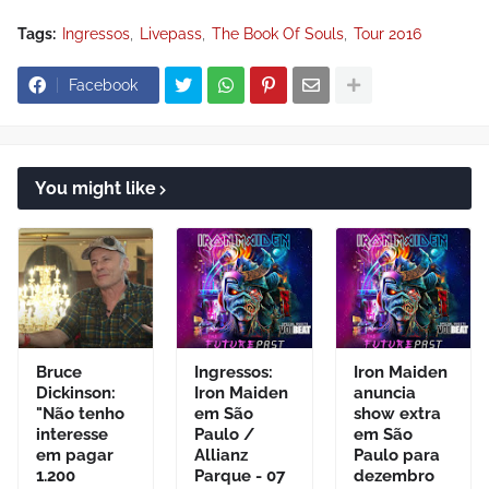
Tags:
Ingressos
Livepass
The Book Of Souls
Tour 2016
Facebook
You might like
Bruce
Ingressos:
Iron Maiden
Dickinson:
Iron Maiden
anuncia
"Não tenho
em São
show extra
interesse
Paulo /
em São
em pagar
Allianz
Paulo para
1.200
Parque - 07
dezembro