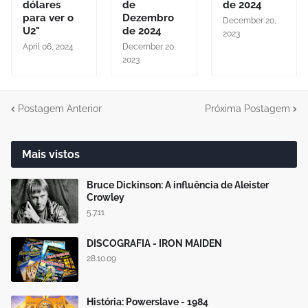
dólares
de
de 2024
para ver o
Dezembro
December 20,
U2"
de 2024
2023
April 06, 2024
December 20,
2023
Postagem Anterior
Próxima Postagem
Mais vistos
Bruce Dickinson: A influência de Aleister
Crowley
5.7.11
DISCOGRAFIA - IRON MAIDEN
28.10.09
História: Powerslave - 1984