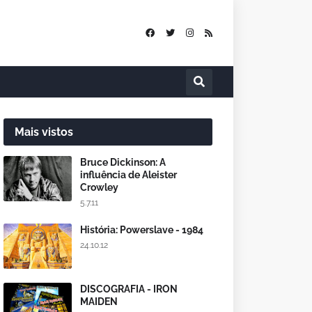
Mais vistos
Bruce Dickinson: A
influência de Aleister
Crowley
5.7.11
História: Powerslave - 1984
24.10.12
DISCOGRAFIA - IRON
MAIDEN