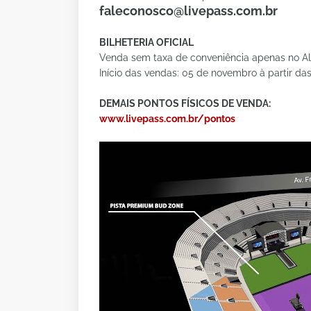
faleconosco@livepass.com.br
BILHETERIA OFICIAL
Venda sem taxa de conveniência apenas no Al
Início das vendas: 05 de novembro à partir da
DEMAIS PONTOS FÍSICOS DE VENDA:
www.livepass.com.br/pontos