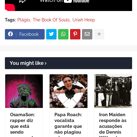
Tags:
Plágio
The Book Of Souls
Uriah Heep
Facebook
You might like
OsamaSon:
Papa Roach:
Iron Maiden
rapper diz
vocalista
responde às
que está
garante que
acusações
sendo
não plagiou
de Dennis