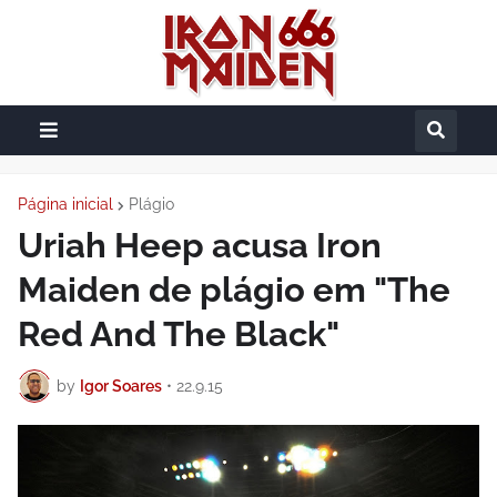
Página inicial
Plágio
Uriah Heep acusa Iron
Maiden de plágio em "The
Red And The Black"
by
Igor Soares
•
22.9.15