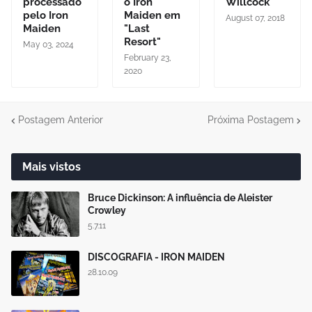
processado
o Iron
Willcock
pelo Iron
Maiden em
August 07, 2018
Maiden
"Last
Resort"
May 03, 2024
February 23,
2020
Postagem Anterior
Próxima Postagem
Mais vistos
Bruce Dickinson: A influência de Aleister
Crowley
5.7.11
DISCOGRAFIA - IRON MAIDEN
28.10.09