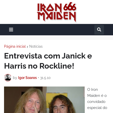
Página inicial
Notícias
Entrevista com Janick e
Harris no Rockline!
by
Igor Soares
•
31.5.10
O Iron
Maiden é o
convidado
especial do