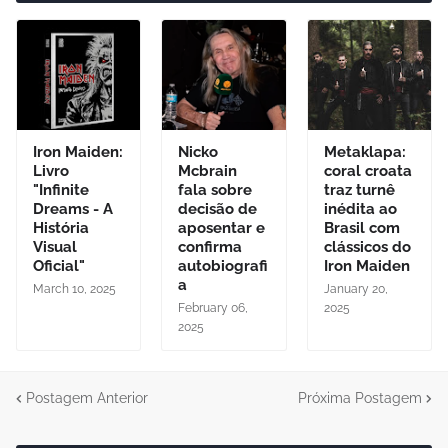
Iron Maiden:
Nicko
Metaklapa:
Livro
Mcbrain
coral croata
"Infinite
fala sobre
traz turnê
Dreams - A
decisão de
inédita ao
História
aposentar e
Brasil com
Visual
confirma
clássicos do
Oficial"
autobiografi
Iron Maiden
a
March 10, 2025
January 20,
February 06,
2025
2025
Postagem Anterior
Próxima Postagem