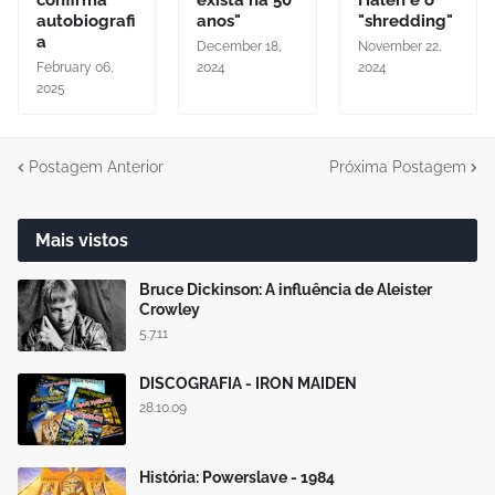
confirma
exista há 50
Halen e o
autobiografi
anos"
"shredding"
a
December 18,
November 22,
February 06,
2024
2024
2025
Postagem Anterior
Próxima Postagem
Mais vistos
Bruce Dickinson: A influência de Aleister
Crowley
5.7.11
DISCOGRAFIA - IRON MAIDEN
28.10.09
História: Powerslave - 1984