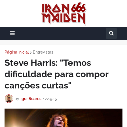
Página inicial
Entrevistas
Steve Harris: "Temos
dificuldade para compor
canções curtas"
by
Igor Soares
•
22.9.15