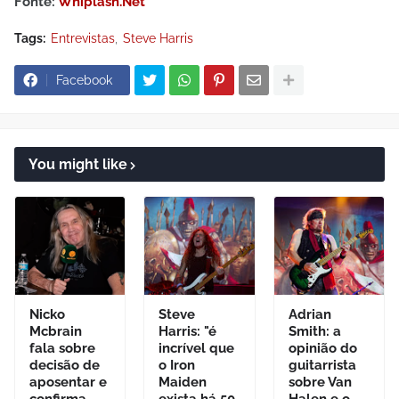
Fonte:
Whiplash.Net
Tags:
Entrevistas
Steve Harris
Facebook
You might like
Nicko
Steve
Adrian
Mcbrain
Harris: "é
Smith: a
fala sobre
incrível que
opinião do
decisão de
o Iron
guitarrista
aposentar e
Maiden
sobre Van