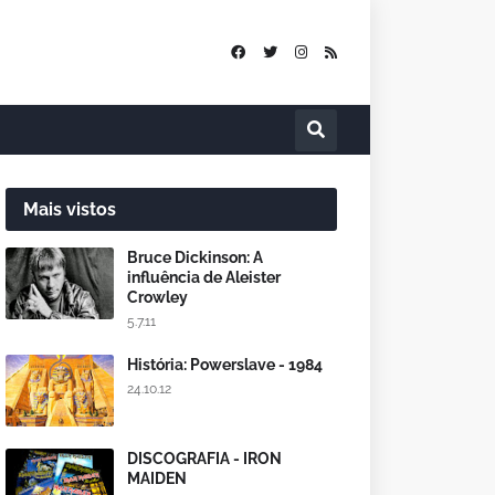
Mais vistos
Bruce Dickinson: A
influência de Aleister
Crowley
5.7.11
História: Powerslave - 1984
24.10.12
DISCOGRAFIA - IRON
MAIDEN