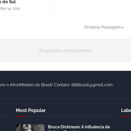
a do Sul
ber 14, 2015
Próxima Postagem
Responsive Advertisement
bre o #IronMaiden do Brasil! Contato: 666brasil@gmail.com
Most Popular
Labe
Bruce Dickinson: A influência de