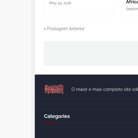
Áfric
May 19, 2016
Septem
Postagem Anterior
O maior e mais completo site so
Categories