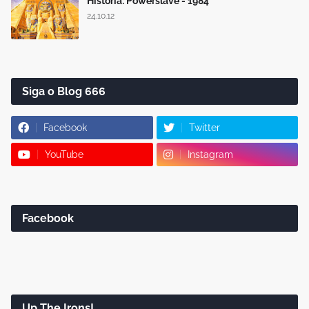
História: Powerslave - 1984
24.10.12
Siga o Blog 666
Facebook
Twitter
YouTube
Instagram
Facebook
Up The Irons!