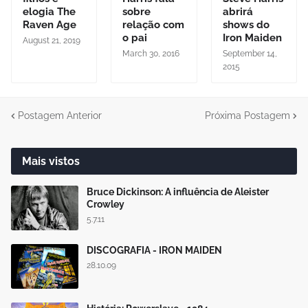
elogia The
sobre
abrirá
Raven Age
relação com
shows do
o pai
Iron Maiden
August 21, 2019
March 30, 2016
September 14,
2015
Postagem Anterior
Próxima Postagem
Mais vistos
Bruce Dickinson: A influência de Aleister
Crowley
5.7.11
DISCOGRAFIA - IRON MAIDEN
28.10.09