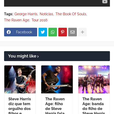
Tags:
George Harris
Notícias
The Book Of Souls
The Raven Age
Tour 2016
Facebook
You might like
Steve Harris
The Raven
The Raven
diz que tem
Age: filho
Age: banda
orgulho dos
de Steve
do filho de
filhos e
Harris fala
Steve Harris