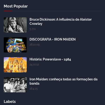
Most Popular
Bruce Dickinson: A influência de Aleister
Crowley
5.7.11
DISCOGRAFIA - IRON MAIDEN
28.10.09
História: Powerslave - 1984
24.10.12
Iron Maiden: conheça todas as formações da
banda
18.4.15
Labels