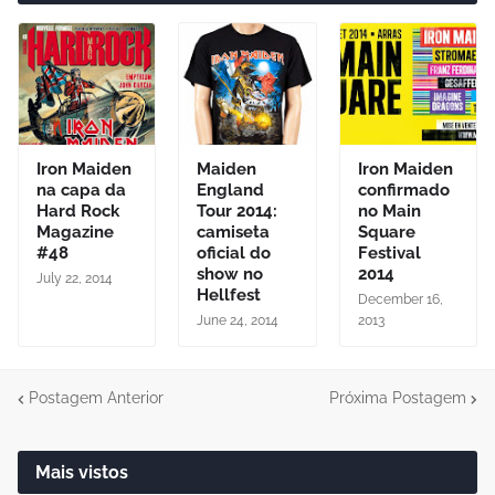
Iron Maiden
Maiden
Iron Maiden
na capa da
England
confirmado
Hard Rock
Tour 2014:
no Main
Magazine
camiseta
Square
#48
oficial do
Festival
show no
2014
July 22, 2014
Hellfest
December 16,
June 24, 2014
2013
Postagem Anterior
Próxima Postagem
Mais vistos