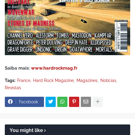
Saiba mais:
www.hardrockmag.fr
Tags:
France
Hard Rock Magazine
Magazines
Notícias
Revistas
Facebook
You might like