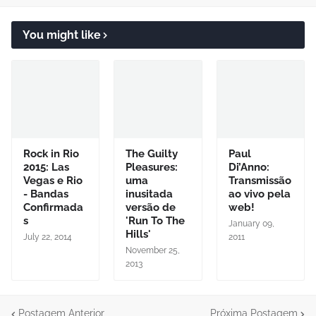
You might like
Rock in Rio
The Guilty
Paul
2015: Las
Pleasures:
Di’Anno:
Vegas e Rio
uma
Transmissão
- Bandas
inusitada
ao vivo pela
Confirmada
versão de
web!
s
'Run To The
January 09,
Hills'
July 22, 2014
2011
November 25,
2013
Postagem Anterior
Próxima Postagem