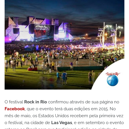
O festival
Rock in Rio
confirmou através de sua página no
Facebook
, que o evento terá duas edições em 2015. No
mês de maio, os Estados Unidos recebem pela primeira vez
o festival, na cidade de
Las Vegas
, e em setembro o evento