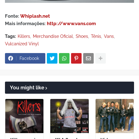
Fonte:
Whiplash.net
Mais informações:
http://www.vans.com
Tags:
Killers
Merchandise Oficial
Shoes
Tênis
Vans
Vulcanized Vinyl
Facebook
You might like