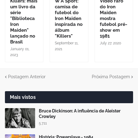
Killers: mais
W A Sport:
Vídeo raro
um livro da
camisa de
do Iron
série
futebol do
Maiden
"Biblioteca
Iron Maiden
mostra
Iron
inspirada no
futebol pré-
Maiden"
álbum
show em
lançado no
"Killers"
1981
Brasil
September 11,
July 27, 2020
January 01,
2021
2023
Postagem Anterior
Próxima Postagem
Mais vistos
Bruce Dickinson: A influência de Aleister
Crowley
5.7.11
História: Powerslave - 1984