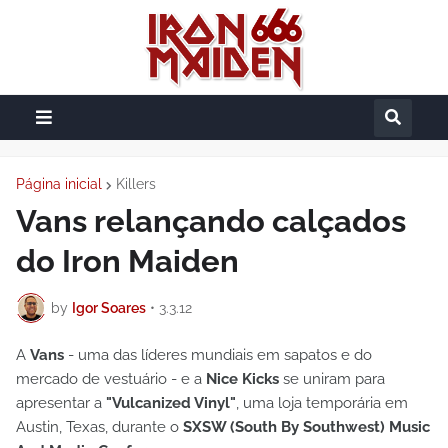
Página inicial
Killers
Vans relançando calçados
do Iron Maiden
by
Igor Soares
•
3.3.12
A
Vans
- uma das líderes mundiais em sapatos e do
mercado de vestuário - e a
Nice Kicks
se uniram para
apresentar a
"Vulcanized Vinyl"
, uma loja temporária em
Austin, Texas, durante o
SXSW (South By Southwest) Music