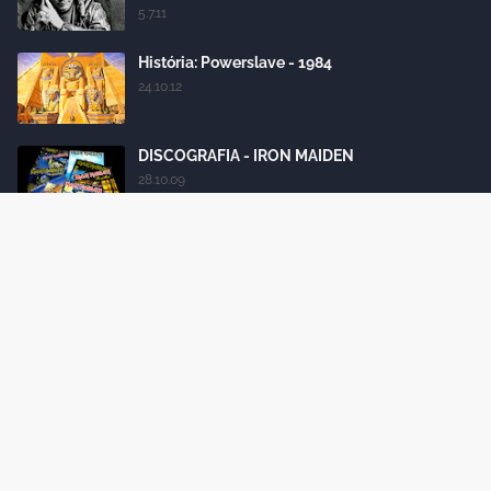
5.7.11
História: Powerslave - 1984
24.10.12
DISCOGRAFIA - IRON MAIDEN
28.10.09
Iron Maiden: conheça todas as formações da
banda
18.4.15
Labels
Crafted with
by
Blogger Themes
| Distributed by
Gooyaabi
Themes