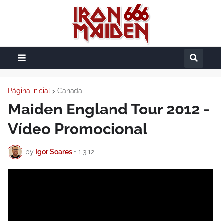
Página inicial
Canada
Maiden England Tour 2012 -
Vídeo Promocional
by
Igor Soares
•
1.3.12