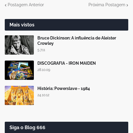
Postagem Anterior
Próxima Postagem
Mais vistos
Bruce Dickinson: A influência de Aleister
Crowley
5.7.11
DISCOGRAFIA - IRON MAIDEN
28.10.09
História: Powerslave - 1984
24.10.12
Siga o Blog 666