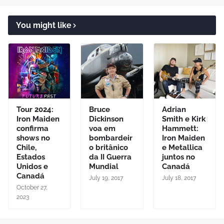
You might like
Tour 2024:
Bruce
Adrian
Iron Maiden
Dickinson
Smith e Kirk
confirma
voa em
Hammett:
shows no
bombardeir
Iron Maiden
Chile,
o britânico
e Metallica
Estados
da II Guerra
juntos no
Unidos e
Mundial
Canadá
Canadá
July 19, 2017
July 18, 2017
October 27,
2023