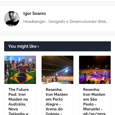
Igor Soares
Headbanger... Geógrafo e Desenvolvedor Web...
You might like
The Future
Resenha:
Resenha:
Past: Iron
Iron Maiden
Iron Maiden
Maiden na
em Porto
em São
Austrália,
Alegre -
Paulo -
Nova
Arena do
Morumbi -
Zelândia e
Grêmio -
06/10/2019