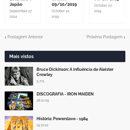
Japão
09/10/2019
October 07,
September 27,
October 10,
2019
2024
2019
Postagem Anterior
Próxima Postagem
Mais vistos
Bruce Dickinson: A influência de Aleister
Crowley
5.7.11
DISCOGRAFIA - IRON MAIDEN
28.10.09
História: Powerslave - 1984
24.10.12