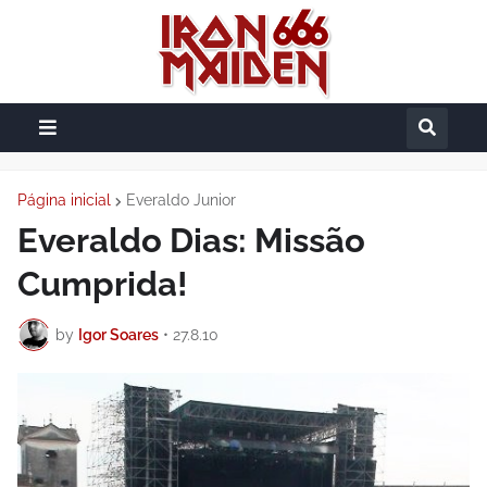
Página inicial
Everaldo Junior
Everaldo Dias: Missão
Cumprida!
by
Igor Soares
•
27.8.10