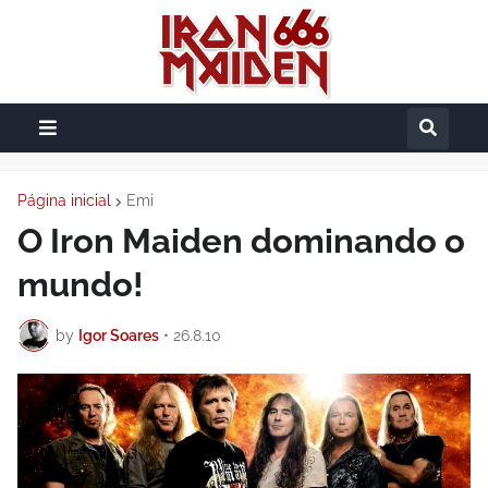
Página inicial
Emi
O Iron Maiden dominando o
mundo!
by
Igor Soares
•
26.8.10