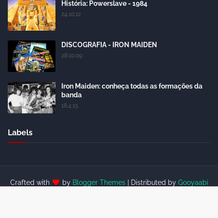
História: Powerslave - 1984
24.10.12
DISCOGRAFIA - IRON MAIDEN
28.10.09
Iron Maiden: conheça todas as formações da
banda
18.4.15
Labels
Crafted with
by
Blogger Themes
| Distributed by
Gooyaabi
Themes
Home
About Us
Contact Us
RTL Version