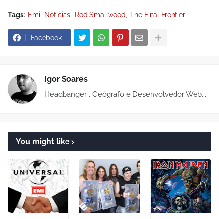
Tags:
Emi
Notícias
Rod Smallwood
The Final Frontier
Facebook
Igor Soares
Headbanger... Geógrafo e Desenvolvedor Web...
You might like