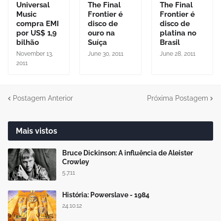
Universal
The Final
The Final
Music
Frontier é
Frontier é
compra EMI
disco de
disco de
por US$ 1,9
ouro na
platina no
bilhão
Suíça
Brasil
November 13,
June 30, 2011
June 28, 2011
2011
Postagem Anterior
Próxima Postagem
Mais vistos
Bruce Dickinson: A influência de Aleister
Crowley
5.7.11
História: Powerslave - 1984
24.10.12