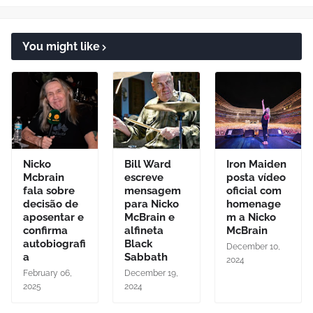
You might like
Nicko
Bill Ward
Iron Maiden
Mcbrain
escreve
posta vídeo
fala sobre
mensagem
oficial com
decisão de
para Nicko
homenage
aposentar e
McBrain e
m a Nicko
confirma
alfineta
McBrain
autobiografi
Black
December 10,
a
Sabbath
2024
February 06,
December 19,
2025
2024