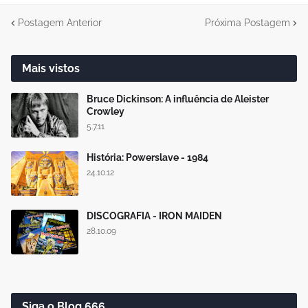
Postagem Anterior
Próxima Postagem
Mais vistos
Bruce Dickinson: A influência de Aleister
Crowley
5.7.11
História: Powerslave - 1984
24.10.12
DISCOGRAFIA - IRON MAIDEN
28.10.09
Siga o Blog 666