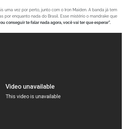
is uma vez por perto, junto com o Iron Maiden. A banda já tem
s por enquanto nada do Brasil. Esse mistério o mandrake que
ou conseguir te falar nada agora, você vai ter que esperar".