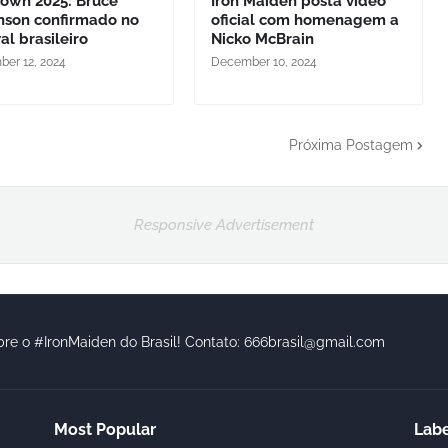
Town 2025: Bruce
Iron Maiden posta vídeo
inson confirmado no
oficial com homenagem a
val brasileiro
Nicko McBrain
er 12, 2024
December 10, 2024
Próxima Postagem
Responsive Advertisement
bre o #IronMaiden do Brasil! Contato: 666brasil@gmail.com
Most Popular
Labe