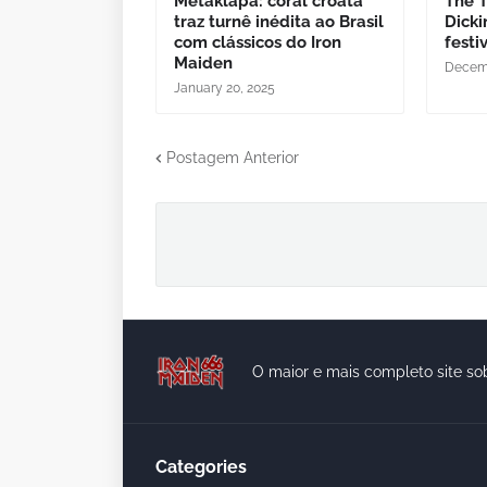
Metaklapa: coral croata
The 
traz turnê inédita ao Brasil
Dick
com clássicos do Iron
festi
Maiden
Decemb
January 20, 2025
Postagem Anterior
O maior e mais completo site so
Categories