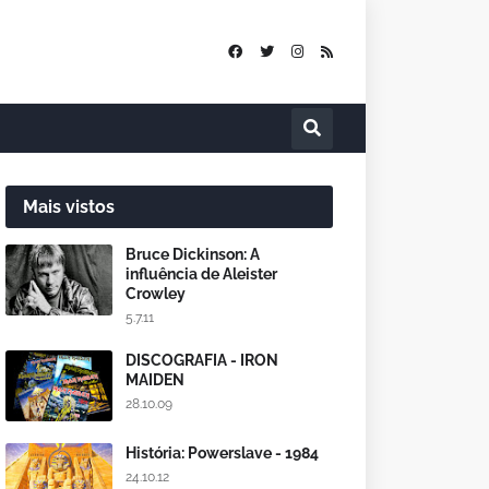
Mais vistos
Bruce Dickinson: A
influência de Aleister
Crowley
5.7.11
DISCOGRAFIA - IRON
MAIDEN
28.10.09
História: Powerslave - 1984
24.10.12