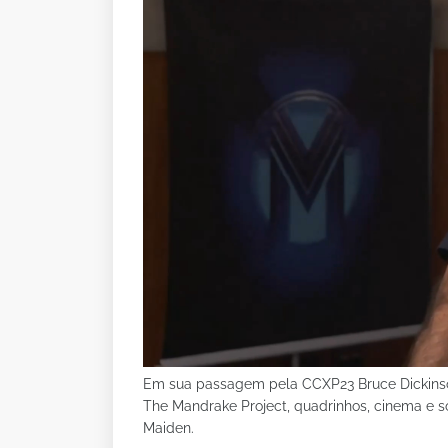
Em sua passagem pela CCXP23 Bruce Dickinson
The Mandrake Project, quadrinhos, cinema e s
Maiden.