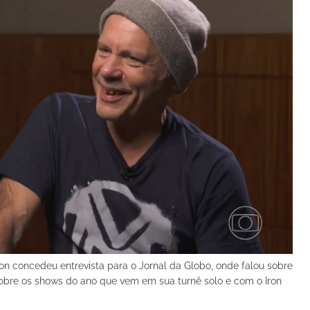
 concedeu entrevista para o Jornal da Globo, onde falou sobre
obre os shows do ano que vem em sua turnê solo e com o Iron