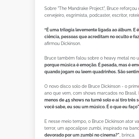
Sobre "The Mandrake Project", Bruce reforçou 
cervejeiro, esgrimista, podcaster, escritor, rot
“É uma trilogia levemente ligada ao álbum. E é 
ciência, pessoas que acreditam no oculto e f
afirmou Dickinson.
Bruce também falou sobre o heavy metal no u
porque música é emoção. É pesada, mas é emo
quando jogam ou leem quadrinhos. São sentim
O novo disco solo de Bruce Dickinson - o pri
ano que vem, com shows marcados no Brasil.
menos de 45 shows na turnê solo e aí tiro trê
você sabe, eu sou um músico. É o que eu faço"
E nesse meio tempo, o Bruce Dickinson ator vai
terror, um apocalipse zumbi, inspirado na ba
devorado por um zumbi no cinema?"
, brinca.