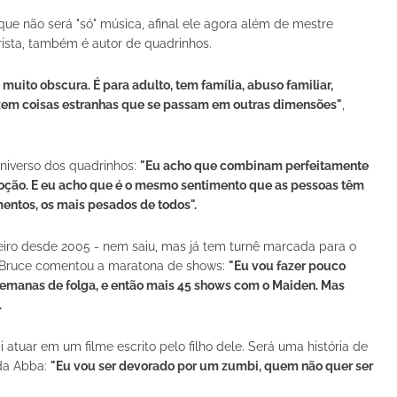
que não será "só" música, afinal ele agora além de mestre
eirista, também é autor de quadrinhos.
muito obscura. É para adulto, tem família, abuso familiar,
azem coisas estranhas que se passam em outras dimensões"
,
niverso dos quadrinhos:
"Eu acho que combinam perfeitamente
ção. E eu acho que é o mesmo sentimento que as pessoas têm
entos, os mais pesados de todos".
meiro desde 2005 - nem saiu, mas já tem turnê marcada para o
 Bruce comentou a maratona de shows:
"Eu vou fazer pouco
s semanas de folga, e então mais 45 shows com o Maiden. Mas
.
 atuar em um filme escrito pelo filho dele. Será uma história de
nda Abba:
"Eu vou ser devorado por um zumbi, quem não quer ser