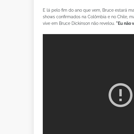
E lá pelo fim do ano que vem, Bruce estará ma
shows confirmados na Colômbia e no Chile, ma
vive em Bruce Dickinson não revelou.
"Eu não v