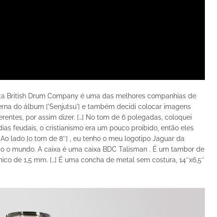
Esta British Drum Company é uma das melhores companhias de
nterna do álbum ['Senjutsu'] e também decidi colocar imagens
erentes, por assim dizer. […] No tom de 6 polegadas, coloquei
as feudais, o cristianismo era um pouco proibido, então eles
Ao lado [o tom de 8″] , eu tenho o meu logotipo Jaguar da
o o mundo. A caixa é uma caixa BDC Talisman . É um tambor de
ânico de 1,5 mm. […] É uma concha de metal sem costura, 14″x6,5″