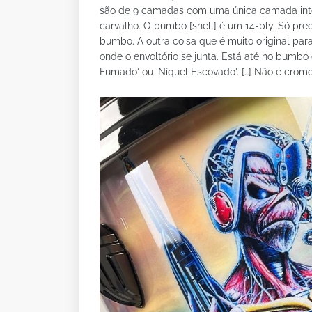
são de 9 camadas com uma única camada intern
carvalho. O bumbo [shell] é um 14-ply. Só pr
bumbo. A outra coisa que é muito original para
onde o envoltório se junta. Está até no bumb
Fumado' ou 'Níquel Escovado'. […] Não é cromo