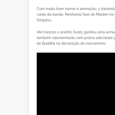
Com muito bom humor e animação, o baterista
canal da banda. Nenhuma fase do Maiden foi 
Senjutsu.
Até mesmo o ursinho Sooty ganhou uma armadu
também representada com pratos adicionais 
de Buddha na decoração do instrumento.