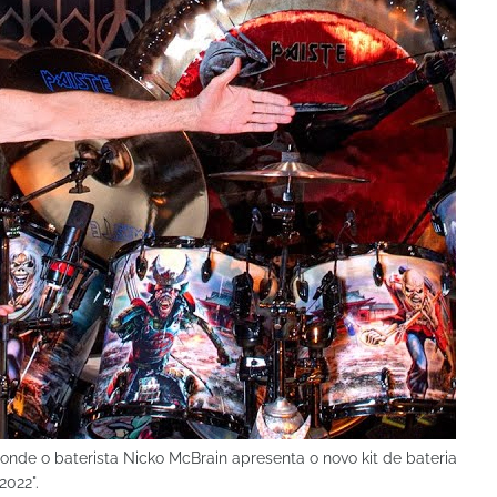
onde o baterista Nicko McBrain apresenta o novo kit de bateria
2022".