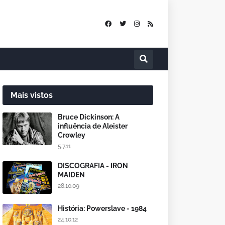
Mais vistos
Bruce Dickinson: A
influência de Aleister
Crowley
5.7.11
DISCOGRAFIA - IRON
MAIDEN
28.10.09
História: Powerslave - 1984
24.10.12