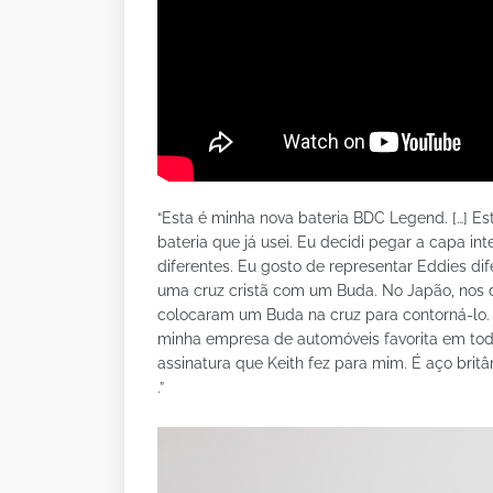
“Esta é minha nova bateria BDC Legend. […] 
bateria que já usei. Eu decidi pegar a capa i
diferentes. Eu gosto de representar Eddies dif
uma cruz cristã com um Buda. No Japão, nos di
colocaram um Buda na cruz para contorná-lo. 
minha empresa de automóveis favorita em tod
assinatura que Keith fez para mim. É aço brit
.”