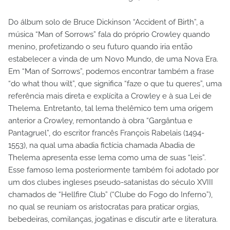
Do álbum solo de Bruce Dickinson “Accident of Birth”, a
música “Man of Sorrows” fala do próprio Crowley quando
menino, profetizando o seu futuro quando iria então
estabelecer a vinda de um Novo Mundo, de uma Nova Era.
Em “Man of Sorrows”, podemos encontrar também a frase
“do what thou wilt”, que significa “faze o que tu queres”, uma
referência mais direta e explícita a Crowley e à sua Lei de
Thelema. Entretanto, tal lema thelêmico tem uma origem
anterior a Crowley, remontando à obra “Gargântua e
Pantagruel”, do escritor francês François Rabelais (1494-
1553), na qual uma abadia fictícia chamada Abadia de
Thelema apresenta esse lema como uma de suas “leis”.
Esse famoso lema posteriormente também foi adotado por
um dos clubes ingleses pseudo-satanistas do século XVIII
chamados de “Hellfire Club” (“Clube do Fogo do Inferno”),
no qual se reuniam os aristocratas para praticar orgias,
bebedeiras, comilanças, jogatinas e discutir arte e literatura.