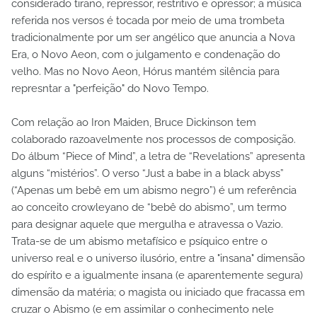
considerado tirano, repressor, restritivo e opressor; a música
referida nos versos é tocada por meio de uma trombeta
tradicionalmente por um ser angélico que anuncia a Nova
Era, o Novo Aeon, com o julgamento e condenação do
velho. Mas no Novo Aeon, Hórus mantém silência para
represntar a "perfeição" do Novo Tempo.
Com relação ao Iron Maiden, Bruce Dickinson tem
colaborado razoavelmente nos processos de composição.
Do álbum “Piece of Mind”, a letra de “Revelations” apresenta
alguns “mistérios”. O verso “Just a babe in a black abyss”
(“Apenas um bebê em um abismo negro”) é um referência
ao conceito crowleyano de “bebê do abismo”, um termo
para designar aquele que mergulha e atravessa o Vazio.
Trata-se de um abismo metafísico e psíquico entre o
universo real e o universo ilusório, entre a "insana" dimensão
do espírito e a igualmente insana (e aparentemente segura)
dimensão da matéria; o magista ou iniciado que fracassa em
cruzar o Abismo (e em assimilar o conhecimento nele