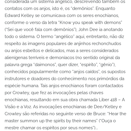
considerada um sistema angélico, descrevendo também os
contatos com os anjos, isto é, os “demônios”. Enquanto
Edward Kelley se comunicava com os seres enochianos,
conforme o verso da letra “Know you speak with demons”
(“Sei que você fala com demônios”), John Dee ia anotando
todo o sistema. O termo “angélico” aqui, entretanto, não diz
respeito às imagens populares de anjinhos rechonchudos
ou anjos esbeltos e delicados, mas a seres considerados
alienígenas terríveis e demoníacos (no sentido original da
palavra grega “daimonos”, quer dizer, “espírito”, “gênio”),
conhecidos popularmente como “anjos caídos”, os supostos
instrutores e doadores do conhecimento nos primórdios da
espécie humana. Tais anjos enochianos foram contactados
por Crowley, que fez as invocações pelas chaves
enochianas, resultando em sua obra chamada Liber 418 – A
Visão e a Voz. As invocações enochianas de Dee/Kelley e
Crowley são referidas no seguinte verso de Bruce: “Hear the
master summon up the spirits by their names” (“Ouça o
mestre chamar os espíritos por seus nomes”)...