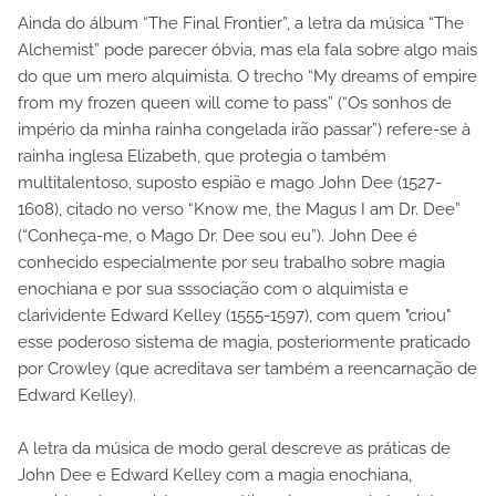
Ainda do álbum “The Final Frontier”, a letra da música “The
Alchemist” pode parecer óbvia, mas ela fala sobre algo mais
do que um mero alquimista. O trecho “My dreams of empire
from my frozen queen will come to pass” (“Os sonhos de
império da minha rainha congelada irão passar”) refere-se à
rainha inglesa Elizabeth, que protegia o também
multitalentoso, suposto espião e mago John Dee (1527-
1608), citado no verso “Know me, the Magus I am Dr. Dee”
(“Conheça-me, o Mago Dr. Dee sou eu”). John Dee é
conhecido especialmente por seu trabalho sobre magia
enochiana e por sua sssociação com o alquimista e
clarividente Edward Kelley (1555-1597), com quem "criou"
esse poderoso sistema de magia, posteriormente praticado
por Crowley (que acreditava ser também a reencarnação de
Edward Kelley).
A letra da música de modo geral descreve as práticas de
John Dee e Edward Kelley com a magia enochiana,