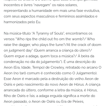
inocentes e livres “navegam” os raios solares,
representando a humanidade em mais uma fase evolutiva,
com seus aspectos masculinos e femininos assimilados e
harmonizados pelo Eu.
Na música-título “A Tyranny of Souls”, encontramos os
versos “Who rips the child out fro om the womb?/ Who
raise the dagger, who plays the tune?/At the crack of doom
on judgment day” (Quem arranca a criança do útero?/
Quem ergue a adaga, quem toca a música?/ À beira da
condenação no dia do julgamento”). É uma descrição do
Aeon (Era, Idade, Tempo) de Crowley, retratado no arcano O
Aeon (no tarô comum é conhecido como O Julgamento).
Esse Aeon é marcado pela a destruição do velho Aeon de
Osíris e pelo nascimento do novo Aeon de Hórus. A criança
arrancada do úttero, conforme a letra da música, é Hórus,
filho de Osíris e Ísis; a adaga erguida significa a morte do
Aeon passado, o Aeon de Osíris ou Era de Peixes,