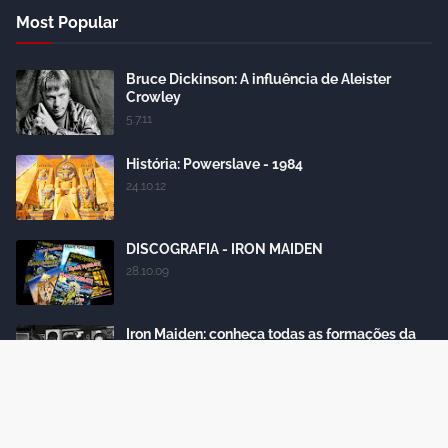
Most Popular
Bruce Dickinson: A influência de Aleister
Crowley
5.7.11
História: Powerslave - 1984
24.10.12
DISCOGRAFIA - IRON MAIDEN
28.10.09
Iron Maiden: conheça todas as formações da
banda
18.4.15
Labels