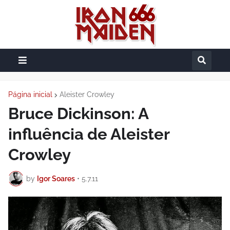
Página inicial
Aleister Crowley
Bruce Dickinson: A
influência de Aleister
Crowley
by
Igor Soares
•
5.7.11