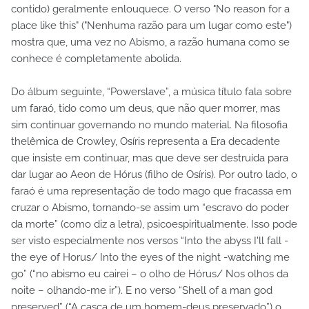
contido) geralmente enlouquece. O verso "No reason for a
place like this" ("Nenhuma razão para um lugar como este")
mostra que, uma vez no Abismo, a razão humana como se
conhece é completamente abolida.
Do álbum seguinte, “Powerslave”, a música título fala sobre
um faraó, tido como um deus, que não quer morrer, mas
sim continuar governando no mundo material. Na filosofia
thelêmica de Crowley, Osíris representa a Era decadente
que insiste em continuar, mas que deve ser destruída para
dar lugar ao Aeon de Hórus (filho de Osíris). Por outro lado, o
faraó é uma representação de todo mago que fracassa em
cruzar o Abismo, tornando-se assim um “escravo do poder
da morte” (como diz a letra), psicoespiritualmente. Isso pode
ser visto especialmente nos versos “Into the abyss I'll fall -
the eye of Horus/ Into the eyes of the night -watching me
go” (“no abismo eu cairei – o olho de Hórus/ Nos olhos da
noite – olhando-me ir”). E no verso “Shell of a man god
preserved” (“A casca de um homem-deus preservado”) o