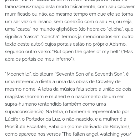
faraó/deus/mago está morto fisicamente, com seu cadáver
mumificado ou não, ao mesmo tempo em que ele se torna
um ser vazio e insano, sem conexão com o seu Eu, ou seja,
uma “casca” no mundo qliphótico (do hebraico “qlipha”, que
significa “casca”, “concha”, termos já mencionados em outro
texto deste autor) cujos portais estão no próprio Abismo,
segundo outro verso: “But open the gates of my hell” (“Mas
abra os portais de meu inferno”).
“Moonchild”, do álbum “Seventh Son of a Seventh Son”, é
uma referência direta a uma das obras de Crowley de
mesmo nome. A letra da música fala sobre a união de dois
magistas (homem e mulher) e o nascimento de um ser
supra-humano (entendido também como uma
supraconsciência). Na letra, o homem é representado por
Lúcifer, o Portador da Luz, o não-nascido, e a mulher é a
Prostituta Escarlate, Babalon (nome derivado de Babylon),
como aparece nos versos "The fallen angel watching you/