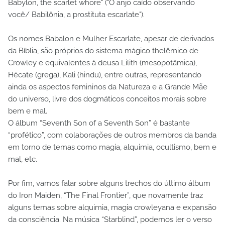
Babylon, the scarlet whore" ("O anjo caído observando
você/ Babilônia, a prostituta escarlate").
Os nomes Babalon e Mulher Escarlate, apesar de derivados
da Bíblia, são próprios do sistema mágico thelêmico de
Crowley e equivalentes à deusa Lilith (mesopotâmica),
Hécate (grega), Kali (hindu), entre outras, representando
ainda os aspectos femininos da Natureza e a Grande Mãe
do universo, livre dos dogmáticos conceitos morais sobre
bem e mal.
O álbum “Seventh Son of a Seventh Son” é bastante
“profético”, com colaborações de outros membros da banda
em torno de temas como magia, alquimia, ocultismo, bem e
mal, etc.
Por fim, vamos falar sobre alguns trechos do último álbum
do Iron Maiden, “The Final Frontier”, que novamente traz
alguns temas sobre alquimia, magia crowleyana e expansão
da consciência. Na música “Starblind”, podemos ler o verso