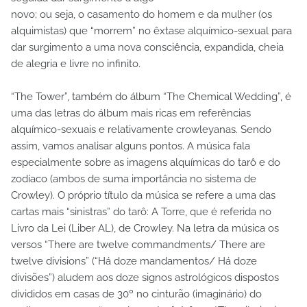
novo; ou seja, o casamento do homem e da mulher (os
alquimistas) que “morrem” no êxtase alquímico-sexual para
dar surgimento a uma nova consciência, expandida, cheia
de alegria e livre no infinito.
“The Tower”, também do álbum “The Chemical Wedding”, é
uma das letras do álbum mais ricas em referências
alquímico-sexuais e relativamente crowleyanas. Sendo
assim, vamos analisar alguns pontos. A música fala
especialmente sobre as imagens alquímicas do tarô e do
zodíaco (ambos de suma importância no sistema de
Crowley). O próprio título da música se refere a uma das
cartas mais “sinistras” do tarô: A Torre, que é referida no
Livro da Lei (Liber AL), de Crowley. Na letra da música os
versos “There are twelve commandments/ There are
twelve divisions” (“Há doze mandamentos/ Há doze
divisões”) aludem aos doze signos astrológicos dispostos
divididos em casas de 30º no cinturão (imaginário) do