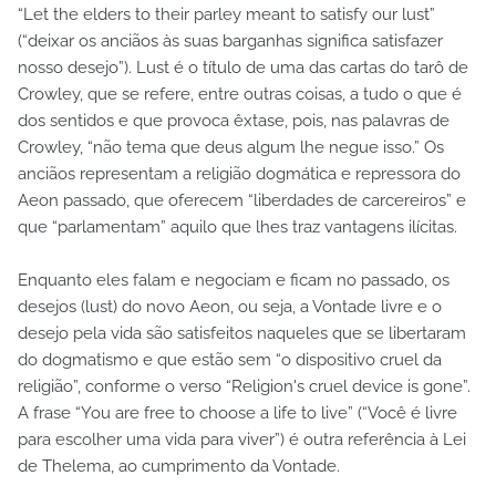
“Let the elders to their parley meant to satisfy our lust”
(“deixar os anciãos às suas barganhas significa satisfazer
nosso desejo”). Lust é o título de uma das cartas do tarô de
Crowley, que se refere, entre outras coisas, a tudo o que é
dos sentidos e que provoca êxtase, pois, nas palavras de
Crowley, “não tema que deus algum lhe negue isso.” Os
anciãos representam a religião dogmática e repressora do
Aeon passado, que oferecem “liberdades de carcereiros” e
que “parlamentam” aquilo que lhes traz vantagens ilícitas.
Enquanto eles falam e negociam e ficam no passado, os
desejos (lust) do novo Aeon, ou seja, a Vontade livre e o
desejo pela vida são satisfeitos naqueles que se libertaram
do dogmatismo e que estão sem “o dispositivo cruel da
religião”, conforme o verso “Religion's cruel device is gone”.
A frase “You are free to choose a life to live” (“Você é livre
para escolher uma vida para viver”) é outra referência à Lei
de Thelema, ao cumprimento da Vontade.