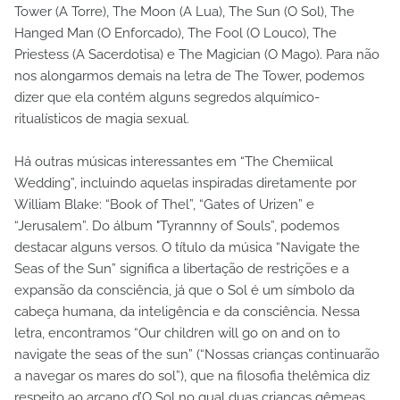
Tower (A Torre), The Moon (A Lua), The Sun (O Sol), The
Hanged Man (O Enforcado), The Fool (O Louco), The
Priestess (A Sacerdotisa) e The Magician (O Mago). Para não
nos alongarmos demais na letra de The Tower, podemos
dizer que ela contém alguns segredos alquímico-
ritualísticos de magia sexual.
Há outras músicas interessantes em “The Chemiical
Wedding”, incluindo aquelas inspiradas diretamente por
William Blake: “Book of Thel”, “Gates of Urizen” e
“Jerusalem”. Do álbum "Tyrannny of Souls”, podemos
destacar alguns versos. O título da música “Navigate the
Seas of the Sun” significa a libertação de restrições e a
expansão da consciência, já que o Sol é um símbolo da
cabeça humana, da inteligência e da consciência. Nessa
letra, encontramos “Our children will go on and on to
navigate the seas of the sun” (“Nossas crianças continuarão
a navegar os mares do sol”), que na filosofia thelêmica diz
respeito ao arcano d’O Sol no qual duas crianças gêmeas,