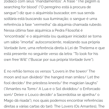
zodíaco com seus “mandamentos”. A frase “The pilgrim is
searching for blood” (“O peregrino está à procura de
sangue”) diz que o alquimista buscador, em sua senda
solitária está buscando sua iluminação; o sangue é uma
referência à fase “vermelha” da alquimia chamada rubedo.
Nessa última fase alquímica a Pedra Filosofal é
“encontrada” e o alquimista (ou qualquer iniciado) se torna
um sábio “imortal” autoconsciente, realizando sua própria
Vontade livre, uma referência direta à Lei de Thelema e que
está presente no seguinte verso da letra: “To look for his
own free Will” (“Buscar por sua própria Vontade livre”).
E no refrão temos os versos “Lovers in the tower/ The
moon and sun divided/ the hanged man smiles/ Let the
fool decide/ the priestess kneels/ the magician laughs”
(“Amantes na Torre/ A Lua e o Sol divididos/ o Enforcado
sorri/ Deixe o Louco decidir/ a Sacerdotisa se ajoelha/ o
Mago dá risada”), nos quais podemos encontrar referências
diretas a várias cartas do tarô: The Lovers (Os Amantes), The