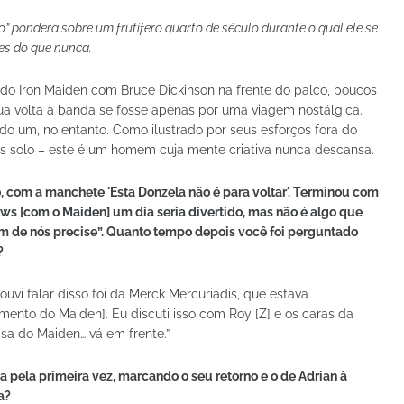
 pondera sobre um frutífero quarto de século durante o qual ele se
res do que nunca.
do Iron Maiden com Bruce Dickinson na frente do palco, poucos
a volta à banda se fosse apenas por uma viagem nostálgica.
do um, no entanto. Como ilustrado por seus esforços fora do
uns solo – este é um homem cuja mente criativa nunca descansa.
 com a manchete 'Esta Donzela não é para voltar'. Terminou com
ows [com o Maiden] um dia seria divertido, mas não é algo que
 de nós precise”. Quanto tempo depois você foi perguntado
?
uvi falar disso foi da Merck Mercuriadis, que estava
ento do Maiden]. Eu discuti isso com Roy [Z] e os caras da
sa do Maiden… vá em frente.”
pa pela primeira vez, marcando o seu retorno e o de Adrian à
ca?