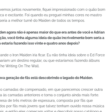
vemos juntos novamente, fiquei impressionado com o quão bom
sca e excitante. Foi quando eu preguei minhas cores no mastro
 seria a melhor turnê do Maiden de todos os tempos.
aiden agora não é apenas maior do que era antes de você e Adrian
ção, você tinha alguma ideia de quão incrivelmente bom seria a
 estaria fazendo isso vinte e quatro anos depois?
ande o Iron Maiden iria ficar. Eu não tinha ideia sobre o Ed Force
nariam um destino regular, ou que estaríamos fazendo álbuns
he Writing On The Wall.
ova geração de fãs está descobrindo o legado do Maiden.
mo camadas de compensado, em que parecemos crescer outra
 às camadas anteriores e torna o conjunto ainda mais forte.
esa de três metros de espessura, composta por fãs que
dos por fãs mais jovens que talvez tenham ouvido nossa música
ais, e então eles começam voltar e descobrir nosso catálogo e