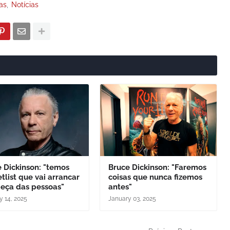
as
Notícias
 Dickinson: "temos
Bruce Dickinson: "Faremos
tlist que vai arrancar
coisas que nunca fizemos
beça das pessoas"
antes"
y 14, 2025
January 03, 2025