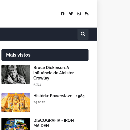
Mais vistos
Bruce Dickinson: A
influência de Aleister
Crowley
5.7.11
História: Powerslave - 1984
24.10.12
DISCOGRAFIA - IRON
MAIDEN