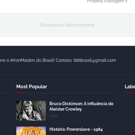
Próxima Postagem
Responsive Advertisement
bre o #IronMaiden do Brasil! Contato: 666brasil@gmail.com
Most Popular
Labe
Bruce Dickinson: A influência de
Aleister Crowley
5.7.11
História: Powerslave - 1984