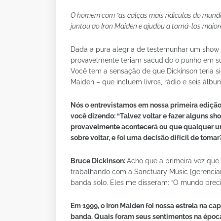
O homem com “as calças mais ridículas do mundo”
juntou ao Iron Maiden e ajudou a torná-los maio
Dada a pura alegria de testemunhar um show 
provavelmente teriam sacudido o punho em su
Você tem a sensação de que Dickinson teria si
Maiden – que incluem livros, rádio e seis álb
Nós o entrevistamos em nossa primeira edição,
você dizendo: “Talvez voltar e fazer alguns sh
provavelmente acontecerá ou que qualquer um
sobre voltar, e foi uma decisão difícil de tomar
Bruce Dickinson:
Acho que a primeira vez que o
trabalhando com a Sanctuary Music [gerenciam
banda solo. Eles me disseram: “O mundo preci
Em 1999, o Iron Maiden foi nossa estrela na ca
banda. Quais foram seus sentimentos na épo