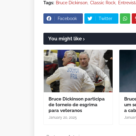
Tags:
Bruce Dickinson
Classic Rock
Entrevist
Facebook
Twitter
You might like
Bruce Dickinson participa
Bruce
de torneio de esgrima
um se
para veteranos
a ca
January 20, 2025
Januar