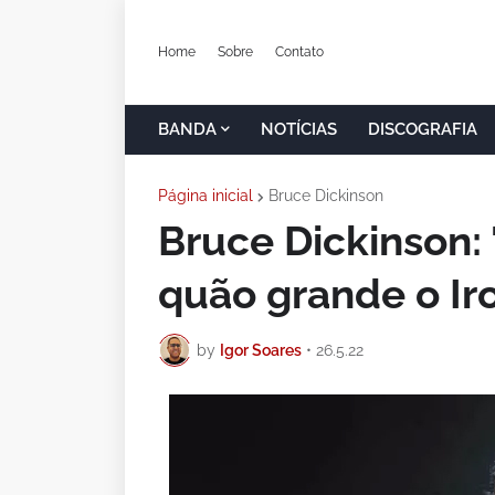
Home
Sobre
Contato
BANDA
NOTÍCIAS
DISCOGRAFIA
Página inicial
Bruce Dickinson
Bruce Dickinson: 
quão grande o Iro
by
Igor Soares
•
26.5.22