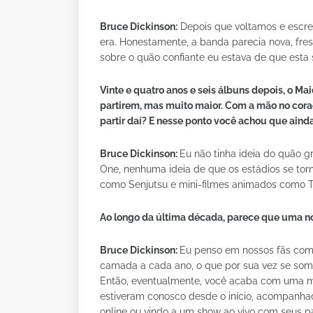
Bruce Dickinson:
Depois que voltamos e escre
era. Honestamente, a banda parecia nova, fre
sobre o quão confiante eu estava de que esta
Vinte e quatro anos e seis álbuns depois, o M
partirem, mas muito maior. Com a mão no cora
partir daí? E nesse ponto você achou que ainda
Bruce Dickinson:
Eu não tinha ideia do quão gr
One, nenhuma ideia de que os estádios se tor
como Senjutsu e mini-filmes animados como T
Ao longo da última década, parece que uma n
Bruce Dickinson:
Eu penso em nossos fãs co
camada a cada ano, o que por sua vez se soma
Então, eventualmente, você acaba com uma m
estiveram conosco desde o início, acompanha
online ou vindo a um show ao vivo com seus p