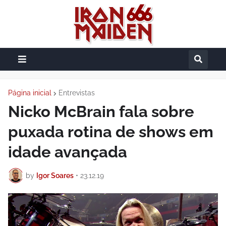
Página inicial
Entrevistas
Nicko McBrain fala sobre
puxada rotina de shows em
idade avançada
by
Igor Soares
•
23.12.19