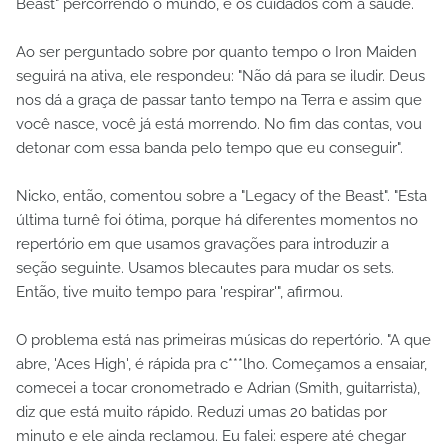
Beast" percorrendo o mundo, e os cuidados com a saúde.
Ao ser perguntado sobre por quanto tempo o Iron Maiden
seguirá na ativa, ele respondeu: "Não dá para se iludir. Deus
nos dá a graça de passar tanto tempo na Terra e assim que
você nasce, você já está morrendo. No fim das contas, vou
detonar com essa banda pelo tempo que eu conseguir".
Nicko, então, comentou sobre a "Legacy of the Beast". "Esta
última turnê foi ótima, porque há diferentes momentos no
repertório em que usamos gravações para introduzir a
seção seguinte. Usamos blecautes para mudar os sets.
Então, tive muito tempo para 'respirar'", afirmou.
O problema está nas primeiras músicas do repertório. "A que
abre, 'Aces High', é rápida pra c***lho. Começamos a ensaiar,
comecei a tocar cronometrado e Adrian (Smith, guitarrista),
diz que está muito rápido. Reduzi umas 20 batidas por
minuto e ele ainda reclamou. Eu falei: espere até chegar