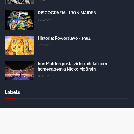
DISCOGRAFIA - IRON MAIDEN
28.10.09
História: Powerslave - 1984
24.10.12
Iron Maiden posta vídeo oficial com
homenagem a Nicko McBrain
10.12.24
Labels
Crafted with
by
Blogger Themes
| Distributed by
Gooyaabi
Themes