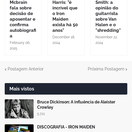
Mcbrain
Harris: "é
Smith: a
fala sobre
incrível que
opinião do
decisão de
o Iron
guitarrista
aposentar e
Maiden
sobre Van
confirma
exista há 50
Halen e o
autobiografi
anos"
"shredding"
a
December 18,
November 22,
February 06,
2024
2024
2025
Postagem Anterior
Próxima Postagem
Mais vistos
Bruce Dickinson: A influência de Aleister
Crowley
5.7.11
DISCOGRAFIA - IRON MAIDEN