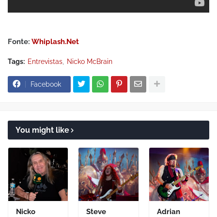
Fonte:
Whiplash.Net
Tags:
Entrevistas
Nicko McBrain
Facebook
You might like
Nicko
Steve
Adrian