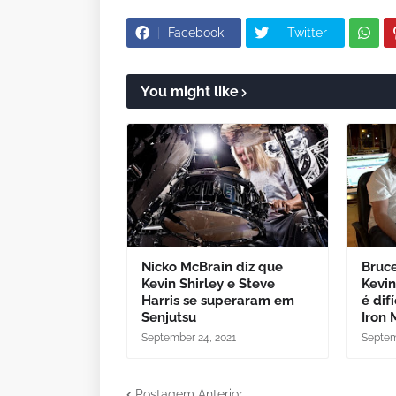
Facebook
Twitter
You might like
Nicko McBrain diz que
Bruce
Kevin Shirley e Steve
Kevin
Harris se superaram em
é dif
Senjutsu
Iron
September 24, 2021
Septem
Postagem Anterior