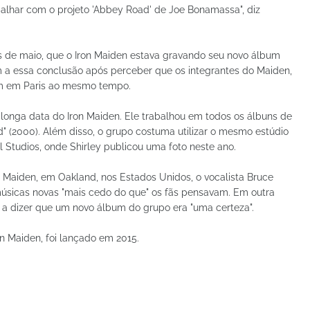
abalhar com o projeto 'Abbey Road' de Joe Bonamassa", diz
s de maio, que o Iron Maiden estava gravando seu novo álbum
 a essa conclusão após perceber que os integrantes do Maiden,
vam em Paris ao mesmo tempo.
 longa data do Iron Maiden. Ele trabalhou em todos os álbuns de
" (2000). Além disso, o grupo costuma utilizar o mesmo estúdio
l Studios, onde Shirley publicou uma foto neste ano.
Maiden, em Oakland, nos Estados Unidos, o vocalista Bruce
 músicas novas "mais cedo do que" os fãs pensavam. Em outra
 a dizer que um novo álbum do grupo era "uma certeza".
on Maiden, foi lançado em 2015.