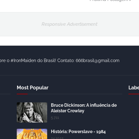
Responsive Advertisement
bre o #IronMaiden do Brasil! Contato: 666brasil@gmail.com
Most Popular
Labe
Bruce Dickinson: A influência de
Aleister Crowley
5.7.11
História: Powerslave - 1984
24.10.12