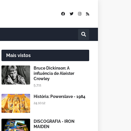
Mais vistos
Bruce Dickinson: A
influência de Aleister
Crowley
5.7.11
História: Powerslave - 1984
24.10.12
DISCOGRAFIA - IRON
MAIDEN