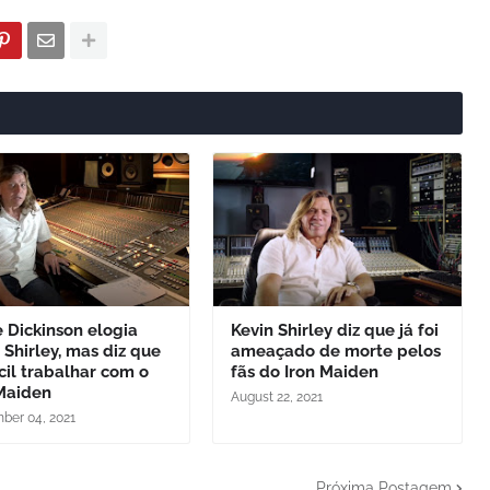
 Dickinson elogia
Kevin Shirley diz que já foi
 Shirley, mas diz que
ameaçado de morte pelos
ícil trabalhar com o
fãs do Iron Maiden
 Maiden
August 22, 2021
ber 04, 2021
Próxima Postagem