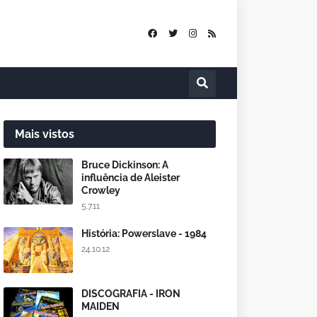
Mais vistos
Bruce Dickinson: A
influência de Aleister
Crowley
5.7.11
História: Powerslave - 1984
24.10.12
DISCOGRAFIA - IRON
MAIDEN