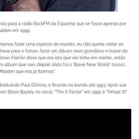
vista para a rádio RockFM da Espanha que se fosse apenas por
 Maiden em 1999.
ríamos fazer uma espécie de reunião, eu não queria voltar ao
hava para o futuro, fazer um álbum novo grandioso e trazer de
eve (Harris) disse que era isto que ele tinha em mente, então
iro álbum que saiu depois disto foi o 'Brave New World' (2000),
aiden que nós já fizemos".
bstituindo Paul Di'Anno, e ficando na banda até 1993. Após sua
om Blaze Bayley no vocal: "The X Factor" em 1995 e "Virtual XI"