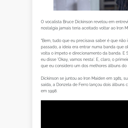
O vocalista Bruce Dickinson revelou em entre
nostalgia jamais teria aceitado voltar ao Iron
"Bem, tudo que eu precisava saber é que não i
passado, a ideia era entrar numa banda que ol
volta o ímpeto e direcionamento da banda. E St
eu disse 'Okay, vamos nesta'. E, claro, o prime
que eu considero um dos melhores álbuns do M
Dickinson se juntou ao Iron Maiden em 1981, su
saída, a Donzela de Ferro lançou dois álbuns c
em 1998.