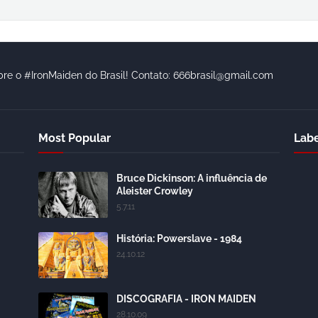
bre o #IronMaiden do Brasil! Contato: 666brasil@gmail.com
Most Popular
Labe
Bruce Dickinson: A influência de
Aleister Crowley
5.7.11
História: Powerslave - 1984
24.10.12
DISCOGRAFIA - IRON MAIDEN
28.10.09