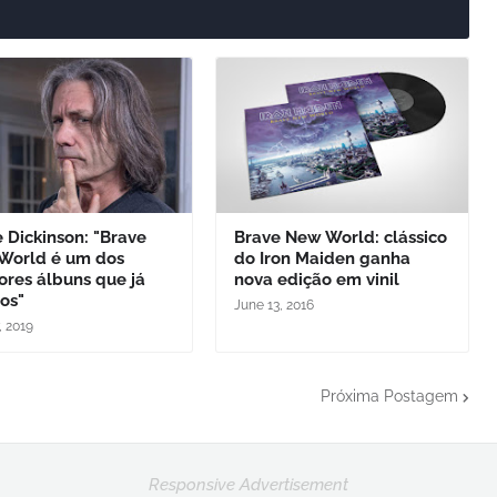
 Dickinson: "Brave
Brave New World: clássico
World é um dos
do Iron Maiden ganha
res álbuns que já
nova edição em vinil
os"
June 13, 2016
, 2019
Próxima Postagem
Responsive Advertisement