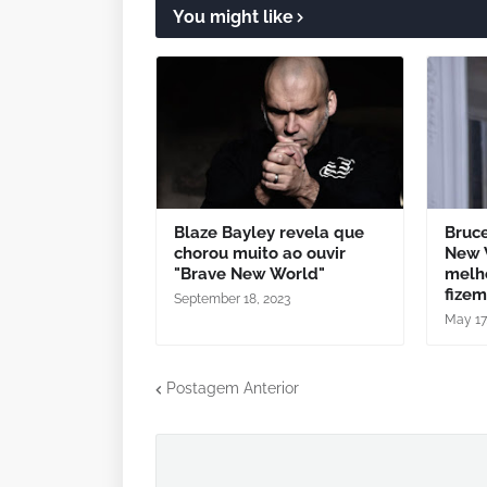
You might like
Blaze Bayley revela que
Bruce
chorou muito ao ouvir
New 
"Brave New World"
melho
fizem
September 18, 2023
May 17
Postagem Anterior