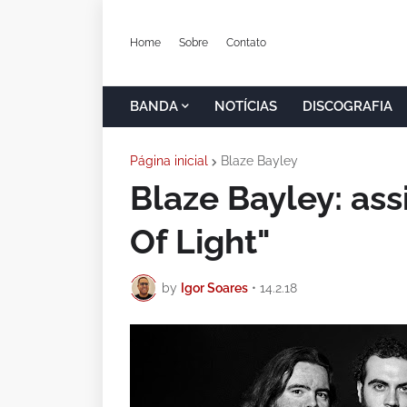
Home
Sobre
Contato
BANDA
NOTÍCIAS
DISCOGRAFIA
Página inicial
Blaze Bayley
Blaze Bayley: ass
Of Light"
by
Igor Soares
•
14.2.18