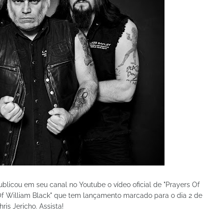
ublicou em seu canal no Youtube o vídeo oficial de "Prayers Of
Of William Black" que tem lançamento marcado para o dia 2 de
is Jericho. Assista!