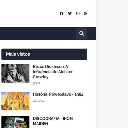
Mais vistos
Bruce Dickinson: A
influência de Aleister
Crowley
5.7.11
História: Powerslave - 1984
24.10.12
DISCOGRAFIA - IRON
MAIDEN