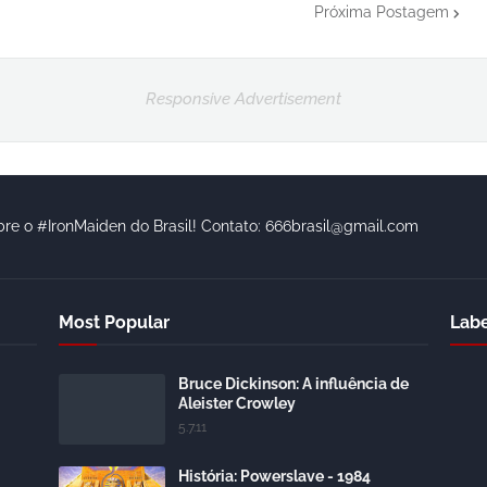
Próxima Postagem
Responsive Advertisement
bre o #IronMaiden do Brasil! Contato: 666brasil@gmail.com
Most Popular
Labe
Bruce Dickinson: A influência de
Aleister Crowley
5.7.11
História: Powerslave - 1984