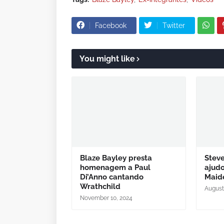
Facebook
Twitter
You might like
Blaze Bayley presta
Steve
homenagem a Paul
ajudo
Di’Anno cantando
Maid
Wrathchild
August
November 10, 2024