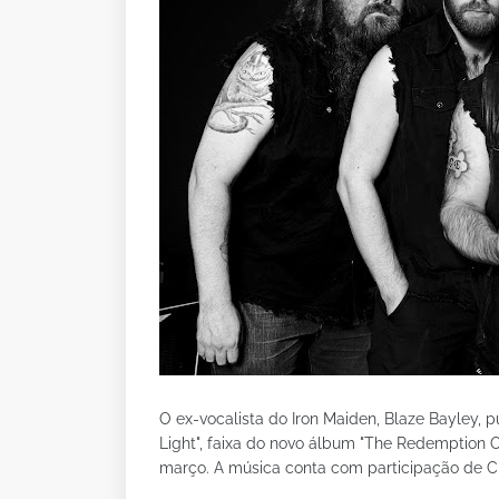
O ex-vocalista do Iron Maiden, Blaze Bayley, p
Light", faixa do novo álbum "The Redemption 
março. A música conta com participação de Chr