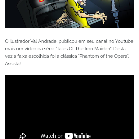
O ilustrador Val Andrade, publicou em seu canal no Youtube
mais um vídeo da série "Tales Of The Iron Maiden". Desta
vez a faixa escolhida foi a clássica "Phantom of the Opera".
Assista!