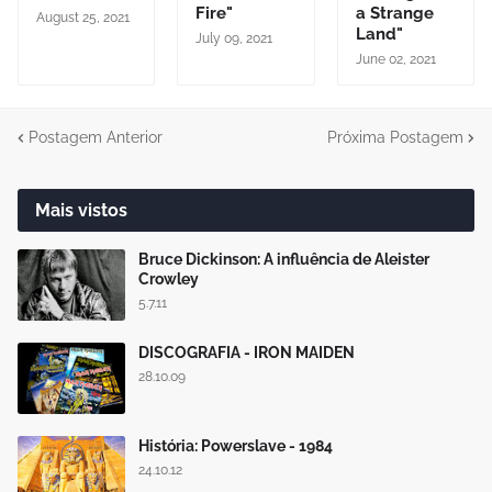
Fire"
a Strange
August 25, 2021
Land"
July 09, 2021
June 02, 2021
Postagem Anterior
Próxima Postagem
Mais vistos
Bruce Dickinson: A influência de Aleister
Crowley
5.7.11
DISCOGRAFIA - IRON MAIDEN
28.10.09
História: Powerslave - 1984
24.10.12