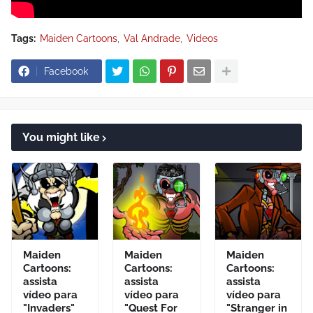
Tags:
Maiden Cartoons
Val Andrade
Videos
Facebook
You might like
Maiden
Maiden
Maiden
Cartoons:
Cartoons:
Cartoons:
assista
assista
assista
vídeo para
vídeo para
vídeo para
"Invaders"
"Quest For
"Stranger in