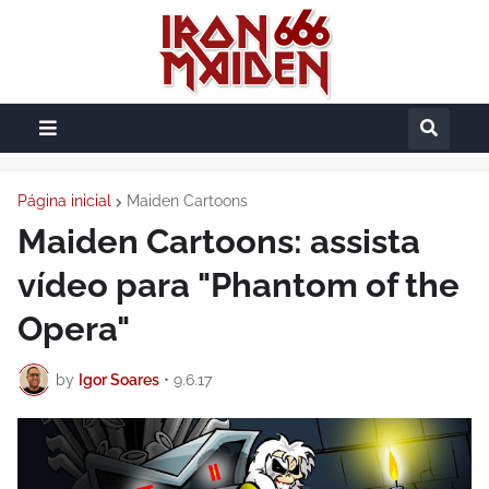
Página inicial
Maiden Cartoons
Maiden Cartoons: assista
vídeo para "Phantom of the
Opera"
by
Igor Soares
•
9.6.17