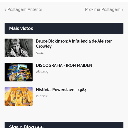
Postagem Anterior
Próxima Postagem
Mais vistos
Bruce Dickinson: A influência de Aleister
Crowley
5.7.11
DISCOGRAFIA - IRON MAIDEN
28.10.09
História: Powerslave - 1984
24.10.12
Siga o Blog 666