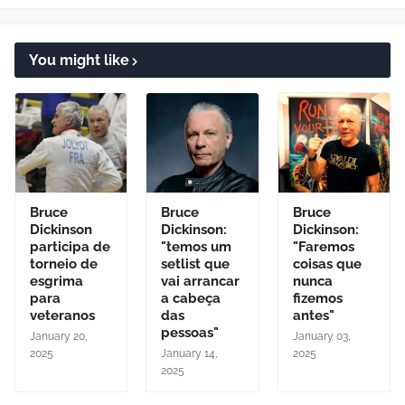
You might like
Bruce
Bruce
Bruce
Dickinson
Dickinson:
Dickinson:
participa de
"temos um
"Faremos
torneio de
setlist que
coisas que
esgrima
vai arrancar
nunca
para
a cabeça
fizemos
veteranos
das
antes"
pessoas"
January 20,
January 03,
2025
January 14,
2025
2025