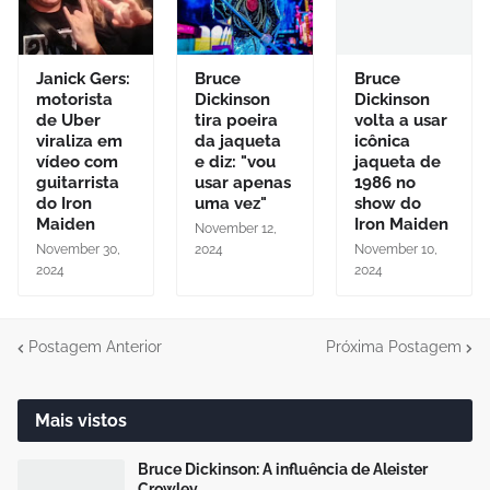
Janick Gers:
Bruce
Bruce
motorista
Dickinson
Dickinson
de Uber
tira poeira
volta a usar
viraliza em
da jaqueta
icônica
vídeo com
e diz: "vou
jaqueta de
guitarrista
usar apenas
1986 no
do Iron
uma vez"
show do
Maiden
Iron Maiden
November 12,
November 30,
2024
November 10,
2024
2024
Postagem Anterior
Próxima Postagem
Mais vistos
Bruce Dickinson: A influência de Aleister
Crowley