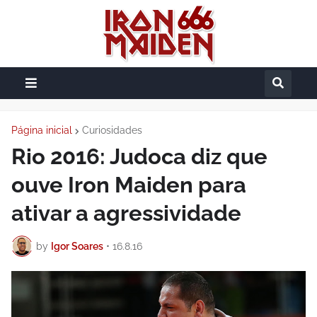
Página inicial
Curiosidades
Rio 2016: Judoca diz que
ouve Iron Maiden para
ativar a agressividade
by
Igor Soares
•
16.8.16