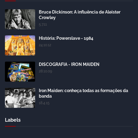
Bruce Dickinson: A influência de Aleister
Crowley
5.7.11
História: Powerslave - 1984
24.10.12
DISCOGRAFIA - IRON MAIDEN
28.10.09
Iron Maiden: conheça todas as formações da
banda
18.4.15
Labels