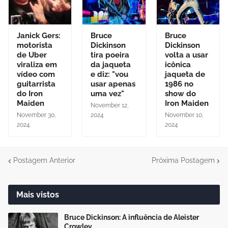
Janick Gers:
Bruce
Bruce
motorista
Dickinson
Dickinson
de Uber
tira poeira
volta a usar
viraliza em
da jaqueta
icônica
vídeo com
e diz: "vou
jaqueta de
guitarrista
usar apenas
1986 no
do Iron
uma vez"
show do
Maiden
Iron Maiden
November 12,
November 30,
2024
November 10,
2024
2024
Postagem Anterior
Próxima Postagem
Mais vistos
Bruce Dickinson: A influência de Aleister
Crowley