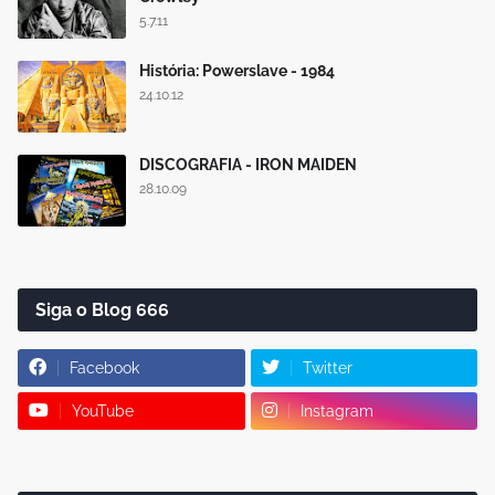
5.7.11
História: Powerslave - 1984
24.10.12
DISCOGRAFIA - IRON MAIDEN
28.10.09
Siga o Blog 666
Facebook
Twitter
YouTube
Instagram