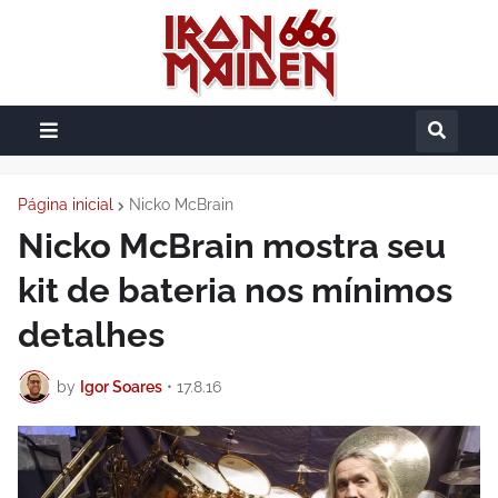
Página inicial
Nicko McBrain
Nicko McBrain mostra seu
kit de bateria nos mínimos
detalhes
by
Igor Soares
•
17.8.16