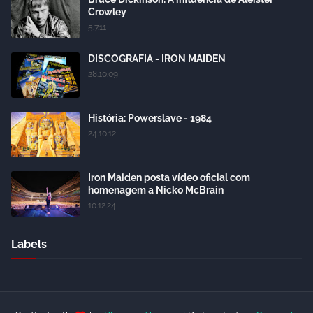
Crowley
5.7.11
DISCOGRAFIA - IRON MAIDEN
28.10.09
História: Powerslave - 1984
24.10.12
Iron Maiden posta vídeo oficial com
homenagem a Nicko McBrain
10.12.24
Labels