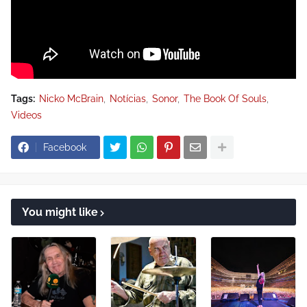
Tags:
Nicko McBrain
Notícias
Sonor
The Book Of Souls
Videos
Facebook
You might like