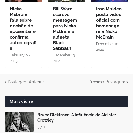
Nicko
Bill Ward
Iron Maiden
Mcbrain
escreve
posta vídeo
fala sobre
mensagem
oficial com
decisão de
para Nicko
homenage
aposentar e
McBrain e
m a Nicko
confirma
alfineta
McBrain
autobiografi
Black
December 10,
a
Sabbath
2024
February 06,
December 19,
2025
2024
Postagem Anterior
Próxima Postagem
Mais vistos
Bruce Dickinson: A influência de Aleister
Crowley
5.7.11