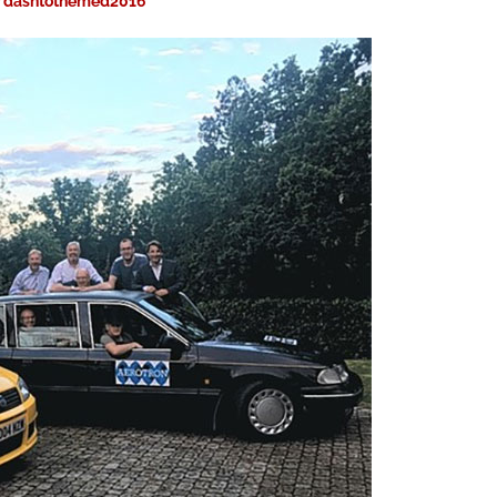
/dashtothemed2016