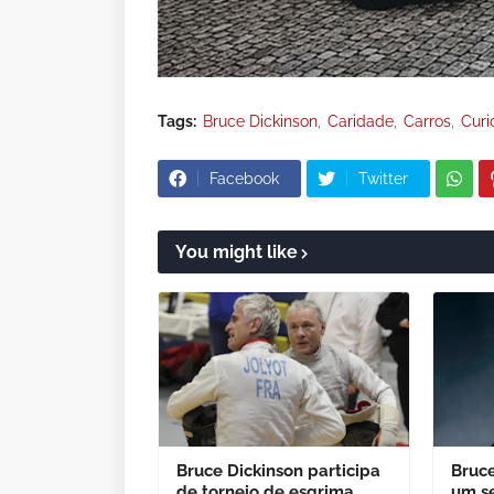
Tags:
Bruce Dickinson
Caridade
Carros
Curi
Facebook
Twitter
You might like
Bruce Dickinson participa
Bruce
de torneio de esgrima
um se