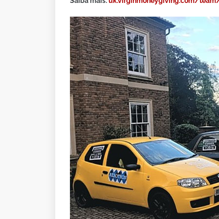
Saiba mais:
uk.virginmoneygiving.com/team