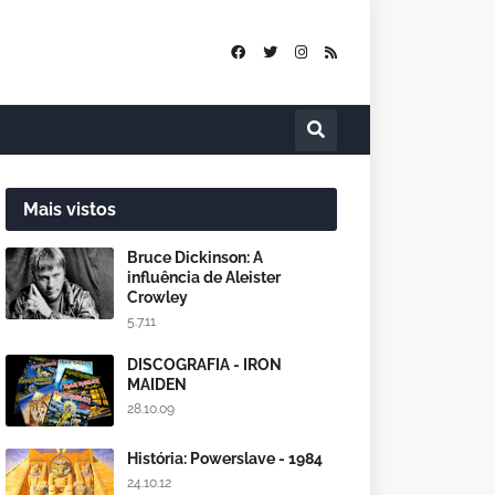
Mais vistos
Bruce Dickinson: A
influência de Aleister
Crowley
5.7.11
DISCOGRAFIA - IRON
MAIDEN
28.10.09
História: Powerslave - 1984
24.10.12