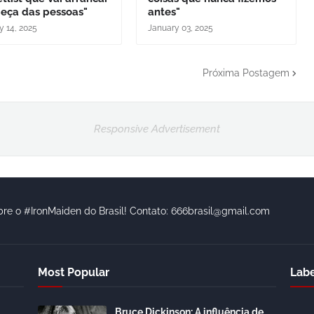
beça das pessoas"
antes"
y 14, 2025
January 03, 2025
Próxima Postagem
Responsive Advertisement
bre o #IronMaiden do Brasil! Contato: 666brasil@gmail.com
Most Popular
Labe
Bruce Dickinson: A influência de