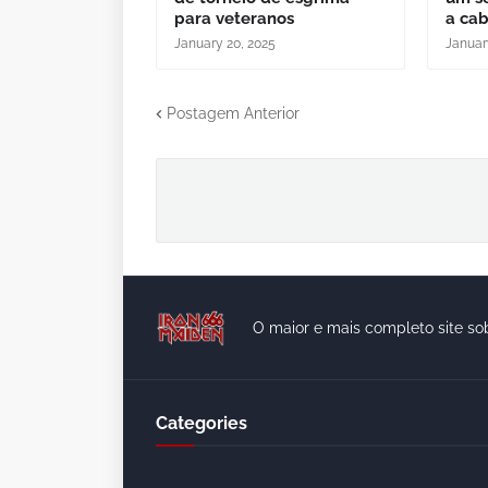
para veteranos
a ca
January 20, 2025
Januar
Postagem Anterior
O maior e mais completo site so
Categories