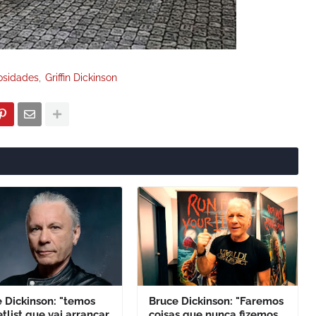
osidades
Griffin Dickinson
 Dickinson: "temos
Bruce Dickinson: "Faremos
tlist que vai arrancar
coisas que nunca fizemos