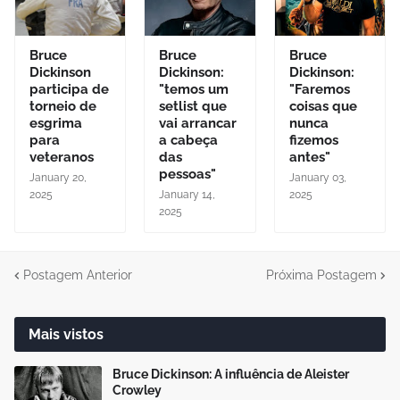
Bruce
Bruce
Bruce
Dickinson
Dickinson:
Dickinson:
participa de
"temos um
"Faremos
torneio de
setlist que
coisas que
esgrima
vai arrancar
nunca
para
a cabeça
fizemos
veteranos
das
antes"
pessoas"
January 20,
January 03,
2025
January 14,
2025
2025
Postagem Anterior
Próxima Postagem
Mais vistos
Bruce Dickinson: A influência de Aleister
Crowley