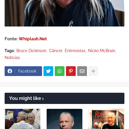
Fonte:
Whiplash.Net
Tags:
Bruce Dickinson
Câncer
Entrevistas
Nicko McBrain
Notícias
Facebook
You might like