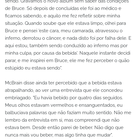
sendo. Gravamos o novo álbum sem saber das condições
de Bruce. Só depois de concluídas ele foi ao médico e
ficamos sabendo, e aquilo me fez refletir sobre minha
situação. Quando soube que ele estava limpo, olhei para
Bruce e pensei 'este cara, meu camarada, atravessou o
inferno, derrotou o câncer, e nada disto foi por falha dele. E
aqui estou, também sendo conduzido ao inferno mas por
minha culpa, por causa da bebida'. Naquele instante decidi
parar, e me inspirei em Bruce, ele me fez perceber o quão
estúpido eu estava sendo".
McBrain disse ainda ter percebido que a bebida estava
atrapalhando, ao ver uma entrevista que ele concedeu
embriagado. "Eu havia bebido por quatro dias seguidos.
Meus olhos estavam vermelhos e ensanguentados, eu
balbuciava palavras que não faziam muito sentido. Não me
lembro da entrevista em si, mas compreendi que não
estava bem. Desde então parei de beber. Não digo que
nunca mais vou beber, mas algo tinha que mudar".