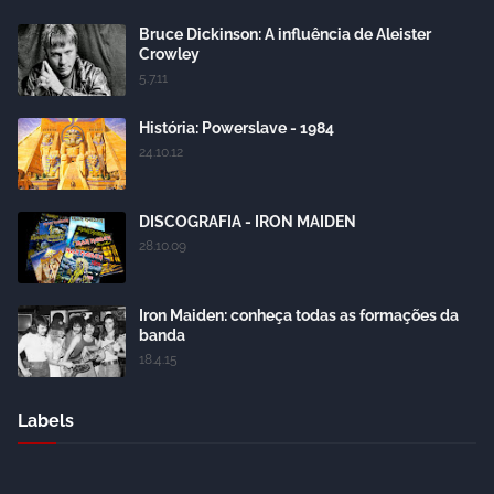
Bruce Dickinson: A influência de Aleister
Crowley
5.7.11
História: Powerslave - 1984
24.10.12
DISCOGRAFIA - IRON MAIDEN
28.10.09
Iron Maiden: conheça todas as formações da
banda
18.4.15
Labels