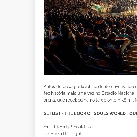
Antes do desagradável incidente envolvendo o
fez história mais uma vez no Estádio Nacional 
arena, que recebeu na noite de ontem 58 mil fãs.
SETLIST - THE BOOK OF SOULS WORLD TOU
01. If Eternity Should Fail
02. Speed Of Light