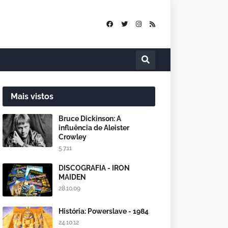
Mais vistos
Bruce Dickinson: A
influência de Aleister
Crowley
5.7.11
DISCOGRAFIA - IRON
MAIDEN
28.10.09
História: Powerslave - 1984
24.10.12