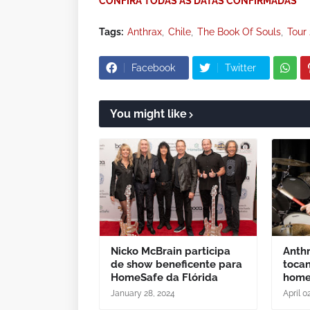
CONFIRA TODAS AS DATAS CONFIRMADAS
Tags:
Anthrax
Chile
The Book Of Souls
Tour
Facebook
Twitter
You might like
Nicko McBrain participa
Anthr
de show beneficente para
toca
HomeSafe da Flórida
home
January 28, 2024
April 0