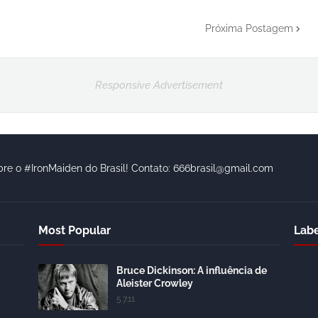
Próxima Postagem
Responsive Advertisement
bre o #IronMaiden do Brasil! Contato: 666brasil@gmail.com
Most Popular
Labe
Bruce Dickinson: A influência de
Aleister Crowley
5.7.11