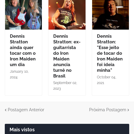
Dennis
Dennis
Dennis
Stratton
Stratton: ex-
Stratton:
ainda quer
guitarrista
"Esse jeito
tocar com o
do Iron
de tocar do
Iron Maiden
Maiden
Iron Maiden
um dia
anuncia
foi ideia
turnê no
minha"
January 10,
Brasil
2024
October 04,
September 02,
2021
2023
Postagem Anterior
Próxima Postagem
Mais vistos