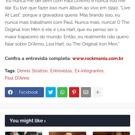
"Eu nunca me dei bem com Paul Di’Anno e nunca vou me
dar. Eu tive que fazer isso num álbum ao vivo em 1990, “Live
At Last”, porque a gravadora queria. Mas tirando isso, eu
nunca mais trabalharei com Paul. Nunca mais, nunca! O The
Original Iron Men é ele e Lea Hart, que eu penso ser o
maior trapaceiro do mundo. Então, eu realmente não quero
falar sobre Di'Anno, Lea Hart, ou The Original Iron Men."
Confira a entrevista completa:
www.rockmania.com.br
Tags:
Dennis Stratton
Entrevistas
Ex-integrantes
Paul Di'Anno
Facebook
You might like