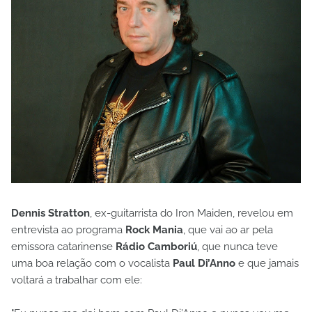
Dennis Stratton
, ex-guitarrista do Iron Maiden, revelou em
entrevista ao programa
Rock Mania
, que vai ao ar pela
emissora catarinense
Rádio Camboriú
, que nunca teve
uma boa relação com o vocalista
Paul Di’Anno
e que jamais
voltará a trabalhar com ele: