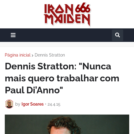
Página inicial
Dennis Stratton
Dennis Stratton: "Nunca
mais quero trabalhar com
Paul Di’Anno"
by
Igor Soares
•
24.4.15