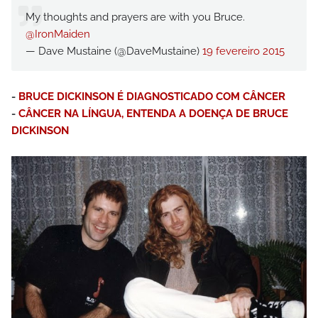
My thoughts and prayers are with you Bruce.
@IronMaiden
— Dave Mustaine (@DaveMustaine)
19 fevereiro 2015
-
BRUCE DICKINSON É DIAGNOSTICADO COM CÂNCER
-
CÂNCER NA LÍNGUA, ENTENDA A DOENÇA DE BRUCE
DICKINSON