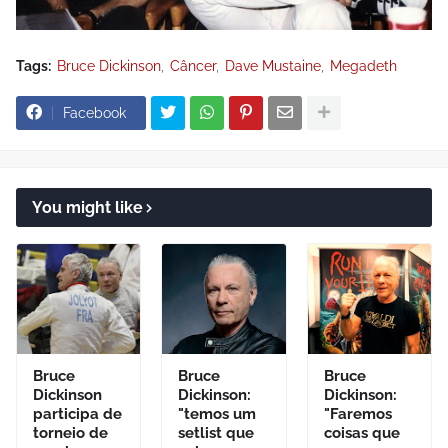
Tags:
Bruce Dickinson
Câncer
Dave Mustaine
Megadeth
Facebook
You might like
Bruce
Bruce
Bruce
Dickinson
Dickinson:
Dickinson:
participa de
"temos um
"Faremos
torneio de
setlist que
coisas que