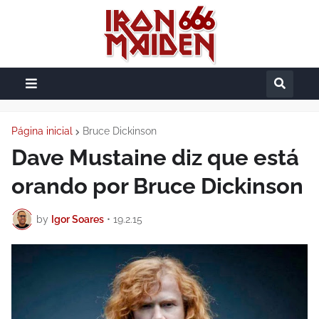
Página inicial
Bruce Dickinson
Dave Mustaine diz que está
orando por Bruce Dickinson
by
Igor Soares
•
19.2.15