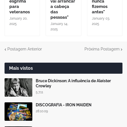
esgrima
vai arrancar
nunca
para
a cabeça
fizemos
veteranos
das
antes"
pessoas"
January 20,
January 03,
2025
January 14,
2025
2025
Postagem Anterior
Próxima Postagem
Mais vistos
Bruce Dickinson: A influência de Aleister
Crowley
5.7.11
DISCOGRAFIA - IRON MAIDEN
28.10.09