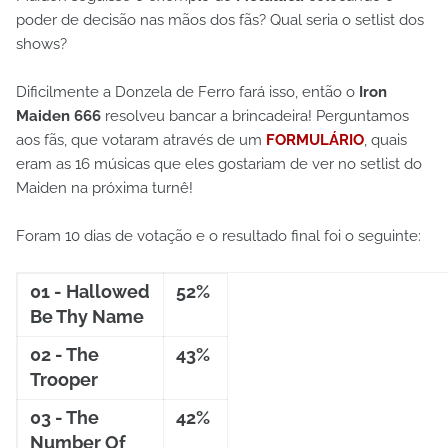
poder de decisão nas mãos dos fãs? Qual seria o setlist dos
shows?
Dificilmente a Donzela de Ferro fará isso, então o
Iron
Maiden 666
resolveu bancar a brincadeira! Perguntamos
aos fãs, que votaram através de um
FORMULÁRIO
, quais
eram as 16 músicas que eles gostariam de ver no setlist do
Maiden na próxima turnê!
Foram 10 dias de votação e o resultado final foi o seguinte:
01 - Hallowed
52%
Be Thy Name
02 - The
43%
Trooper
03 - The
42%
Number Of