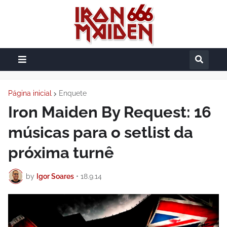
Página inicial
Enquete
Iron Maiden By Request: 16
músicas para o setlist da
próxima turnê
by
Igor Soares
•
18.9.14