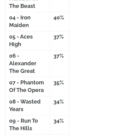
The Beast
04 - Iron
40%
Maiden
05 - Aces
37%
High
06 -
37%
Alexander
The Great
07 - Phantom
35%
Of The Opera
08 - Wasted
34%
Years
09 - Run To
34%
The Hills