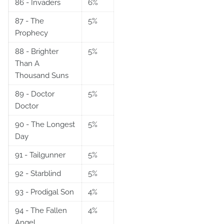
86 - Invaders
6%
87 - The
5%
Prophecy
88 - Brighter
5%
Than A
Thousand Suns
89 - Doctor
5%
Doctor
90 - The Longest
5%
Day
91 - Tailgunner
5%
92 - Starblind
5%
93 - Prodigal Son
4%
94 - The Fallen
4%
Angel