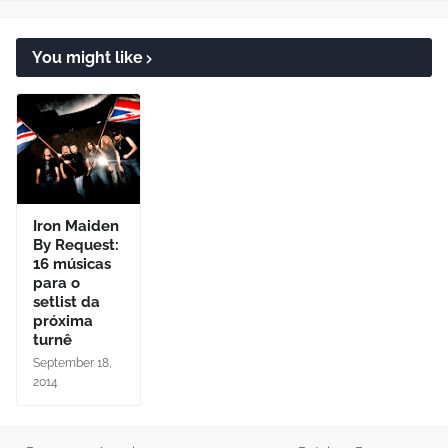
You might like
Iron Maiden
By Request:
16 músicas
para o
setlist da
próxima
turnê
September 18,
2014