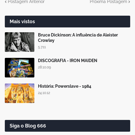
Postagem Anterior
Próxima Postagem
Mais vistos
Bruce Dickinson: A influência de Aleister
Crowley
5.7.11
DISCOGRAFIA - IRON MAIDEN
28.10.09
História: Powerslave - 1984
24.10.12
Siga o Blog 666