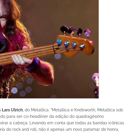
a
Lars Ulrich
, do Metallica. "Metallica e Knebworth, Metallica sob
ado para ser co-headliner da edição do quadragésimo
 virar a cabeça. Levando em conta que todas as bandas icônicas
ia do rock and roll, não é apenas um novo patamar de honra,