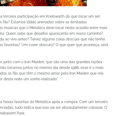
a terceira participação em Knebworth do que tocar um set
s fãs? Estamos tããão animados sobre as ilimitadas
s músicas que o Metallica deve tocar nesta ocasião entre mais
ira. Quem sabe que desafios aparecerão em nosso caminho?
da ao vivo antes? Talvez alguma coisa obscura que não tenha
s favoritas? Um cover obscuro? O que quer que aconteça, será
ner junto com o Iron Maiden, que são uma das grandes razões
mo não tocamos juntos no mesmo dia desde 1988, esse é o mais
odos os fãs que têm o mesmo amor pelo Iron Maiden que nós
r desta noite um sonho realizado."
 faixas favoritas do Metallica após a compra. Com um terceiro
nciadas, tudo indica que isso vai ser absolutamente colossal. O
Knebworth Park.