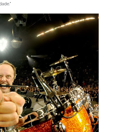
dade."