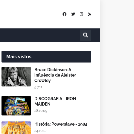
Mais vistos
Bruce Dickinson: A
influência de Aleister
Crowley
5.7.11
DISCOGRAFIA - IRON
MAIDEN
28.10.09
História: Powerslave - 1984
24.10.12