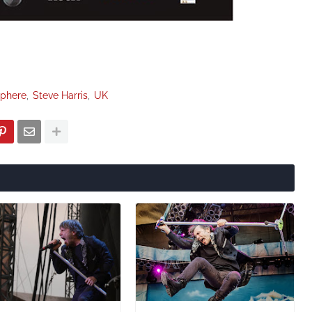
sphere
Steve Harris
UK