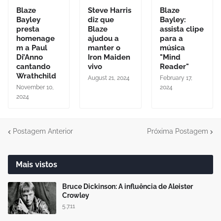
Blaze
Steve Harris
Blaze
Bayley
diz que
Bayley:
presta
Blaze
assista clipe
homenage
ajudou a
para a
m a Paul
manter o
música
Di’Anno
Iron Maiden
"Mind
cantando
vivo
Reader"
Wrathchild
August 21, 2024
February 17,
November 10,
2024
2024
Postagem Anterior
Próxima Postagem
Mais vistos
Bruce Dickinson: A influência de Aleister
Crowley
5.7.11