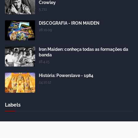
Crowley
5.7.11
DISCOGRAFIA - IRON MAIDEN
28.10.09
Iron Maiden: conheça todas as formações da
banda
18.4.15
História: Powerslave - 1984
24.10.12
Labels
Crafted with
by
Blogger Themes
| Distributed by
Gooyaabi