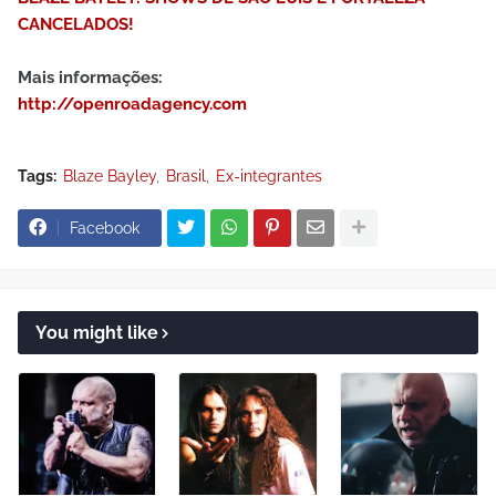
CANCELADOS!
Mais informações:
http://openroadagency.com
Tags:
Blaze Bayley
Brasil
Ex-integrantes
Facebook
You might like