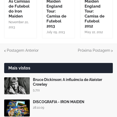
As Camisas
Maiden
Maiden
de Futebol
England
England
do Iron
Tour:
Tour:
Maiden
Camisa de
Camisa de
Futebol
Futebol
November 20,
2013
2012
2013
July 09, 2013
May 22, 2012
Postagem Anterior
Próxima Postagem
Mais vistos
Bruce Dickinson: A influência de Aleister
Crowley
5.7.11
DISCOGRAFIA - IRON MAIDEN
28.10.09