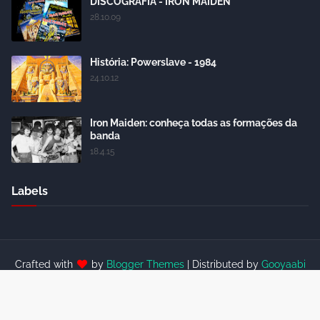
DISCOGRAFIA - IRON MAIDEN
28.10.09
História: Powerslave - 1984
24.10.12
Iron Maiden: conheça todas as formações da
banda
18.4.15
Labels
Crafted with
by
Blogger Themes
| Distributed by
Gooyaabi
Themes
Home
About Us
Contact Us
RTL Version