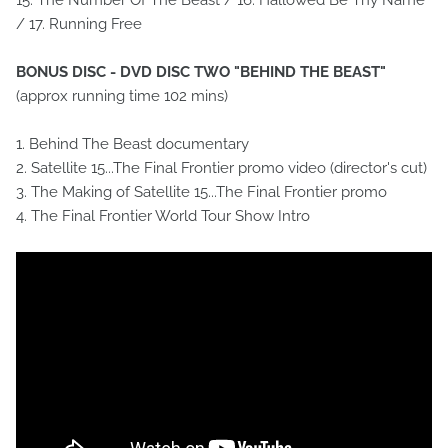
15. The Number Of The Beast / 16. Hallowed Be Thy Name
/ 17. Running Free
BONUS DISC - DVD DISC TWO "BEHIND THE BEAST"
(approx running time 102 mins)
1. Behind The Beast documentary
2. Satellite 15...The Final Frontier promo video (director's cut)
3. The Making of Satellite 15...The Final Frontier promo
4. The Final Frontier World Tour Show Intro