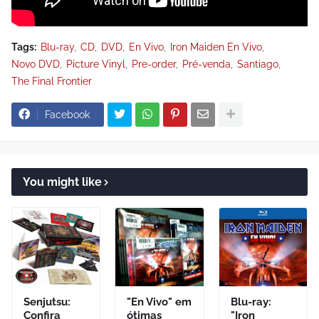
Tags:
Blu-ray
CD
DVD
En Vivo
Iron Maiden En Vivo
Novo DVD
Picture Vinyl
Pre-order
Pré-venda
Santiago
The Final Frontier
Facebook
You might like
Senjutsu:
"En Vivo" em
Blu-ray:
Confira
ótimas
"Iron