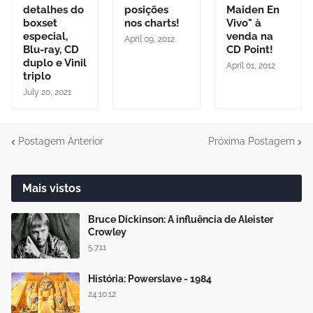
detalhes do
posições
Maiden En
boxset
nos charts!
Vivo" à
especial,
venda na
April 09, 2012
Blu-ray, CD
CD Point!
duplo e Vinil
April 01, 2012
triplo
July 20, 2021
Postagem Anterior
Próxima Postagem
Mais vistos
Bruce Dickinson: A influência de Aleister
Crowley
5.7.11
História: Powerslave - 1984
24.10.12