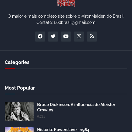
O maior e mais completo site sobre o #IronMaiden do Brasil!
Contato: 666brasil@gmail.com
Categories
Most Popular
Bruce Dickinson: A influência de Aleister
Crowley
5.7.11
História: Powerslave - 1984