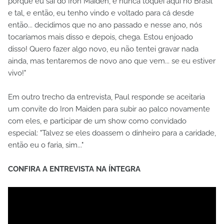
porque eu saí do Iron Maiden, e nunca toquei aqui no Brasil
e tal, e então, eu tenho vindo e voltado para cá desde
então... decidimos que no ano passado e nesse ano, nós
tocaríamos mais disso e depois, chega. Estou enjoado
disso! Quero fazer algo novo, eu não tentei gravar nada
ainda, mas tentaremos de novo ano que vem... se eu estiver
vivo!"
Em outro trecho da entrevista, Paul responde se aceitaria
um convite do Iron Maiden para subir ao palco novamente
com eles, e participar de um show como convidado
especial: "Talvez se eles doassem o dinheiro para a caridade,
então eu o faria, sim..."
CONFIRA A ENTREVISTA NA ÍNTEGRA