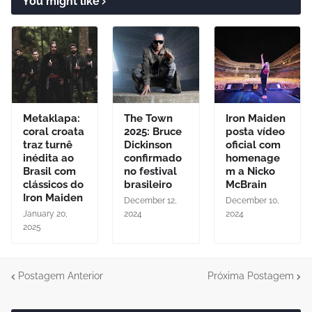
You might like
Metaklapa:
The Town
Iron Maiden
coral croata
2025: Bruce
posta vídeo
traz turnê
Dickinson
oficial com
inédita ao
confirmado
homenage
Brasil com
no festival
m a Nicko
clássicos do
brasileiro
McBrain
Iron Maiden
December 12,
December 10,
January 20,
2024
2024
2025
Postagem Anterior
Próxima Postagem