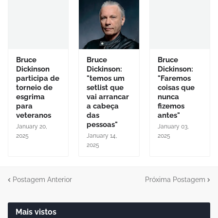
Bruce
Bruce
Bruce
Dickinson
Dickinson:
Dickinson:
participa de
"temos um
"Faremos
torneio de
setlist que
coisas que
esgrima
vai arrancar
nunca
para
a cabeça
fizemos
veteranos
das
antes"
pessoas"
January 20,
January 03,
2025
January 14,
2025
2025
Postagem Anterior
Próxima Postagem
Mais vistos