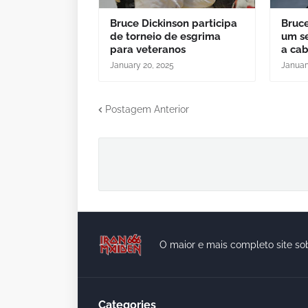
Bruce Dickinson participa
Bruce
de torneio de esgrima
um se
para veteranos
a ca
January 20, 2025
Januar
Postagem Anterior
O maior e mais completo site so
Categories