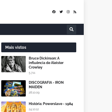
Mais vistos
Bruce Dickinson: A
influência de Aleister
Crowley
5.7.11
DISCOGRAFIA - IRON
MAIDEN
28.10.09
História: Powerslave - 1984
24.10.12