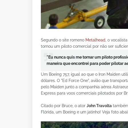
Segundo o site romeno
Metalhead
, o vocalis
tornou um piloto comercial por não ser sufici
"Eu nunca quis me tornar um piloto profissi
maneira que encontrei para poder pilotar a
Um Boeing 757, igual ao que o Iron Maiden uti
dólares. O "Ed Force One", avião que transpo
pelo Maiden junto a companhia aérea Astraeus
Express para voos comerciais pilotados por B
Citado por Bruce, o ator
John Travolta
também 
Flórida, um Boeing e um jatinho! Veja foto abai