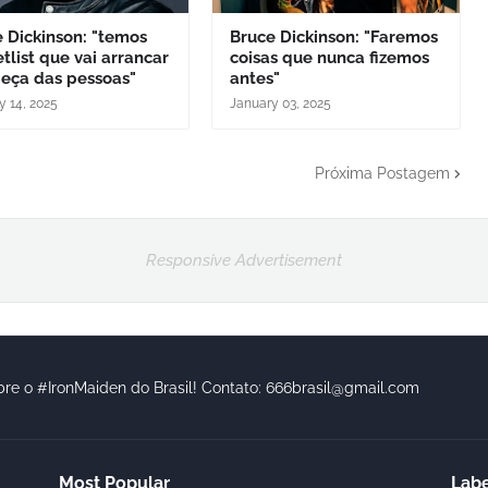
 Dickinson: "temos
Bruce Dickinson: "Faremos
tlist que vai arrancar
coisas que nunca fizemos
beça das pessoas"
antes"
y 14, 2025
January 03, 2025
Próxima Postagem
Responsive Advertisement
bre o #IronMaiden do Brasil! Contato: 666brasil@gmail.com
Most Popular
Labe