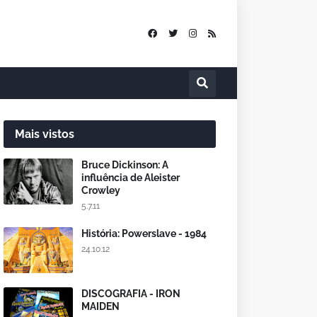
Mais vistos
Bruce Dickinson: A
influência de Aleister
Crowley
5.7.11
História: Powerslave - 1984
24.10.12
DISCOGRAFIA - IRON
MAIDEN