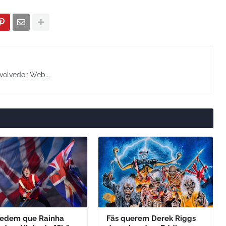
volvedor Web...
pedem que Rainha
Fãs querem Derek Riggs