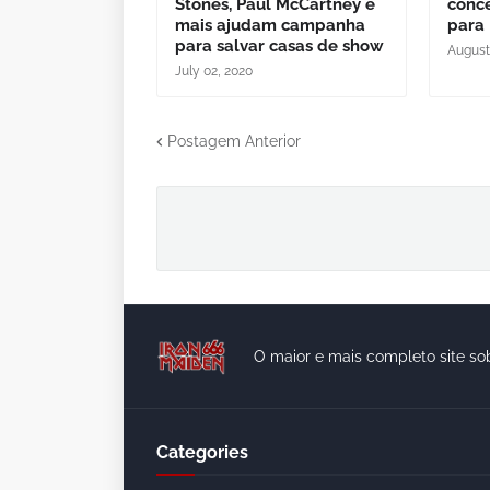
Stones, Paul McCartney e
conce
mais ajudam campanha
para 
para salvar casas de show
August
July 02, 2020
Postagem Anterior
O maior e mais completo site so
Categories