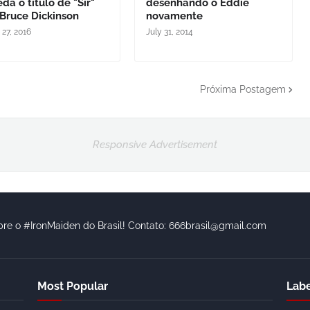
da o título de "Sir"
desenhando o Eddie
Bruce Dickinson
novamente
 27, 2016
July 31, 2014
Próxima Postagem
Responsive Advertisement
bre o #IronMaiden do Brasil! Contato: 666brasil@gmail.com
Most Popular
Labe